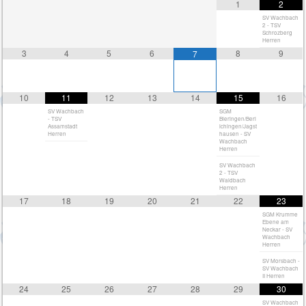
1
2
SV Wachbach
2 - TSV
Schrozberg
Herren
3
4
5
6
8
9
7
10
11
12
13
14
15
16
SV Wachbach
SGM
- TSV
Bieringen/Berl
Assamstadt
ichingen/Jagst
Herren
hausen - SV
Wachbach
Herren
SV Wachbach
2 - TSV
Waldbach
Herren
17
18
19
20
21
22
23
SGM Krumme
Ebene am
Neckar - SV
Wachbach
Herren
SV Morsbach -
SV Wachbach
II Herren
24
25
26
27
28
29
30
SV Wachbach