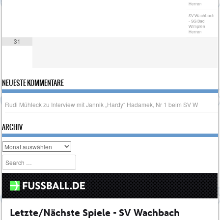
Herren
SV Wachbach
- SG Bad
Wimpfen
Herren
31
NEUESTE KOMMENTARE
Rudi Mühleck
zu
Interview mit Jannik „Hardy“ Hadamek, Nr 1 beim SV W
ARCHIV
Archiv
Search