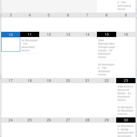
2 - TSV
Schrozberg
Herren
3
4
5
6
7
8
9
11
12
13
14
15
16
10
SV Wachbach
SGM
- TSV
Bieringen/Berl
Assamstadt
ichingen/Jagst
Herren
hausen - SV
Wachbach
Herren
SV Wachbach
2 - TSV
Waldbach
Herren
17
18
19
20
21
22
23
SGM Krumme
Ebene am
Neckar - SV
Wachbach
Herren
SV Morsbach -
SV Wachbach
II Herren
24
25
26
27
28
29
30
SV Wachbach
II - SpVgg
Apfelbach/Her
renzimmern