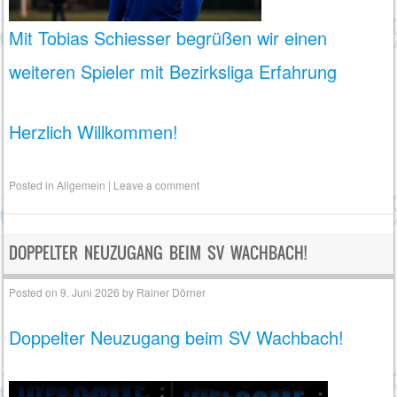
Mit Tobias Schiesser begrüßen wir einen
weiteren Spieler mit Bezirksliga Erfahrung
Herzlich Willkommen!
Posted in
Allgemein
|
Leave a comment
DOPPELTER NEUZUGANG BEIM SV WACHBACH!
Posted on
9. Juni 2026
by
Rainer Dörner
Doppelter Neuzugang beim SV Wachbach!