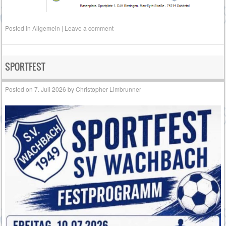
Posted in
Allgemein
|
Leave a comment
SPORTFEST
Posted on
7. Juli 2026
by
Christopher Limbrunner