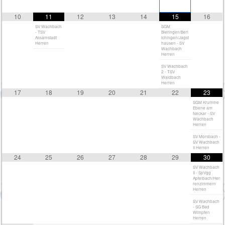
10
11
12
13
14
15
16
SV Wachbach
SGM
- TSV
Bieringen/Berl
Assamstadt
ichingen/Jagst
Herren
hausen - SV
Wachbach
Herren
SV Wachbach
2 - TSV
Waldbach
Herren
17
18
19
20
21
22
23
SGM Krumme
Ebene am
Neckar - SV
Wachbach
Herren
SV Morsbach -
SV Wachbach
II Herren
24
25
26
27
28
29
30
SV Wachbach
II - SpVgg
Apfelbach/Her
renzimmern
Herren
SV Wachbach
- SG Bad
Wimpfen
Herren