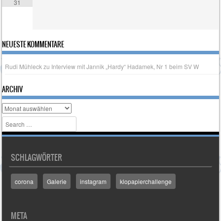
31
NEUESTE KOMMENTARE
Rudi Mühleck
zu
Interview mit Jannik „Hardy“ Hadamek, Nr 1 beim SV W
ARCHIV
Archiv
Search
SCHLAGWÖRTER
corona
Galerie
instagram
klopapierchallenge
META