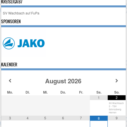
KREISLIGA B7
SV Wachbach auf FuPa
SPONSOREN
KALENDER
August
2026
Mo.
Di.
Mi.
Do.
Fr.
Sa.
So.
1
2
SV Wachbach
2 - TSV
Schrozberg
Herren
3
4
5
6
7
9
8