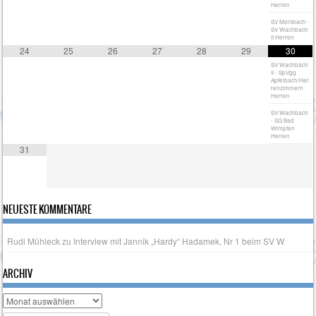
Herren
SV Morsbach -
SV Wachbach
II Herren
24
25
26
27
28
29
30
SV Wachbach
II - SpVgg
Apfelbach/Her
renzimmern
Herren
SV Wachbach
- SG Bad
Wimpfen
Herren
31
NEUESTE KOMMENTARE
Rudi Mühleck
zu
Interview mit Jannik „Hardy“ Hadamek, Nr 1 beim SV W
ARCHIV
Archiv