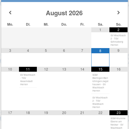
August
2026
Mo.
Di.
Mi.
Do.
Fr.
Sa.
So.
1
2
SV Wachbach
2 - TSV
Schrozberg
Herren
3
4
5
6
7
9
8
10
11
12
13
14
15
16
SV Wachbach
SGM
- TSV
Bieringen/Berl
Assamstadt
ichingen/Jagst
Herren
hausen - SV
Wachbach
Herren
SV Wachbach
2 - TSV
Waldbach
Herren
17
18
19
20
21
22
23
SGM Krumme
Ebene am
Neckar - SV
Wachbach