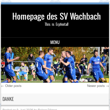
Homepage des SV Wachbach
This is Erpfental!
MENU
Skip to content
←
Older posts
Newer posts
→
Post navigation
DANKE
Posted on
9. Juni 2026
by
Rainer Dörner