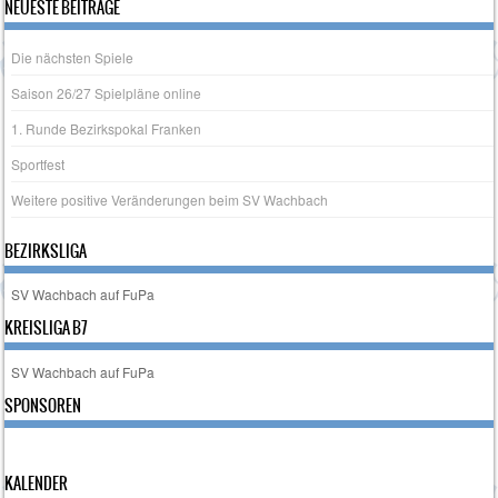
Post navigation
NEUESTE BEITRÄGE
Die nächsten Spiele
Saison 26/27 Spielpläne online
1. Runde Bezirkspokal Franken
Sportfest
Weitere positive Veränderungen beim SV Wachbach
BEZIRKSLIGA
SV Wachbach auf FuPa
KREISLIGA B7
SV Wachbach auf FuPa
SPONSOREN
KALENDER