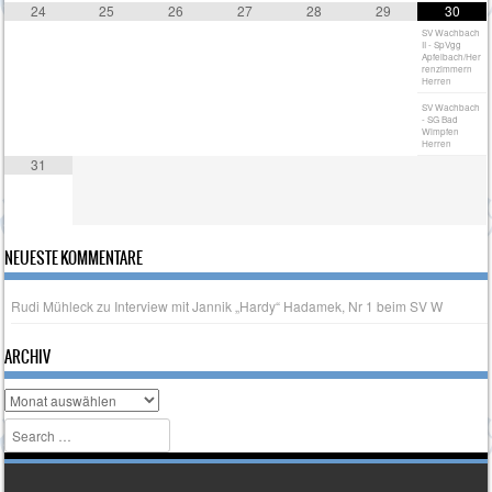
24
25
26
27
28
29
30
SV Wachbach
II - SpVgg
Apfelbach/Her
renzimmern
Herren
SV Wachbach
- SG Bad
Wimpfen
Herren
31
NEUESTE KOMMENTARE
Rudi Mühleck
zu
Interview mit Jannik „Hardy“ Hadamek, Nr 1 beim SV W
ARCHIV
Archiv
Search