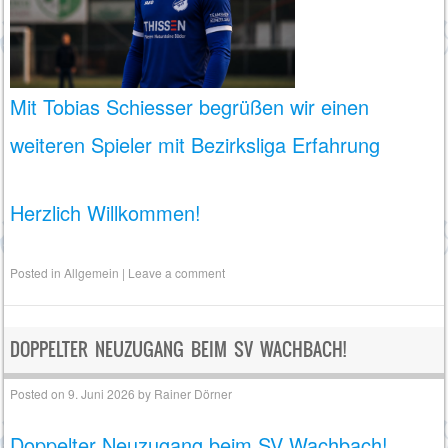
Mit Tobias Schiesser begrüßen wir einen
weiteren Spieler mit Bezirksliga Erfahrung
Herzlich Willkommen!
Posted in
Allgemein
|
Leave a comment
DOPPELTER NEUZUGANG BEIM SV WACHBACH!
Posted on
9. Juni 2026
by
Rainer Dörner
Doppelter Neuzugang beim SV Wachbach!