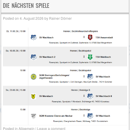
Post navigation
DIE NÄCHSTEN SPIELE
Posted on
4. August 2026
by
Rainer Dörner
Posted in
Allgemein
|
Leave a comment