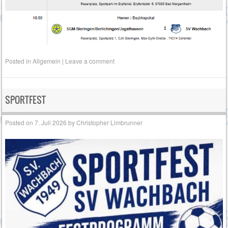
Posted in
Allgemein
|
Leave a comment
SPORTFEST
Posted on
7. Juli 2026
by
Christopher Limbrunner