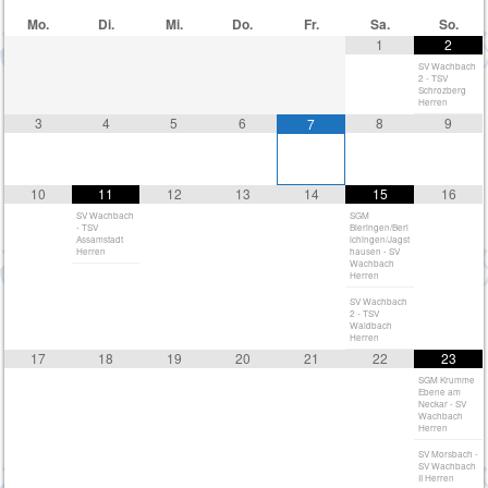
Mo.
Di.
Mi.
Do.
Fr.
Sa.
So.
1
2
SV Wachbach
2 - TSV
Schrozberg
Herren
3
4
5
6
8
9
7
10
11
12
13
14
15
16
SV Wachbach
SGM
- TSV
Bieringen/Berl
Assamstadt
ichingen/Jagst
Herren
hausen - SV
Wachbach
Herren
SV Wachbach
2 - TSV
Waldbach
Herren
17
18
19
20
21
22
23
SGM Krumme
Ebene am
Neckar - SV
Wachbach
Herren
SV Morsbach -
SV Wachbach
II Herren