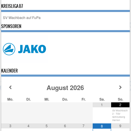
KREISLIGA B7
SV Wachbach auf FuPa
SPONSOREN
KALENDER
August
2026
Mo.
Di.
Mi.
Do.
Fr.
Sa.
So.
1
2
SV Wachbach
2 - TSV
Schrozberg
Herren
3
4
5
6
7
9
8