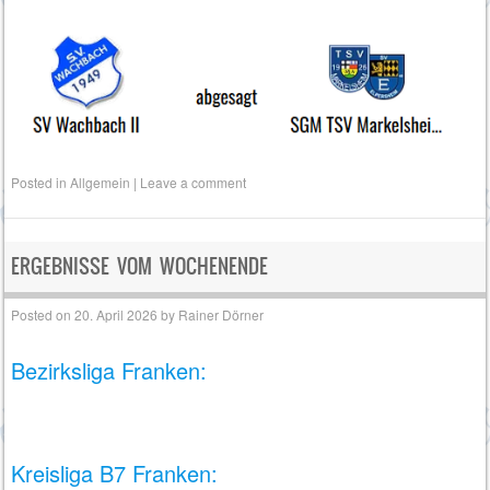
Posted in
Allgemein
|
Leave a comment
ERGEBNISSE VOM WOCHENENDE
Posted on
20. April 2026
by
Rainer Dörner
Bezirksliga Franken:
Kreisliga B7 Franken: