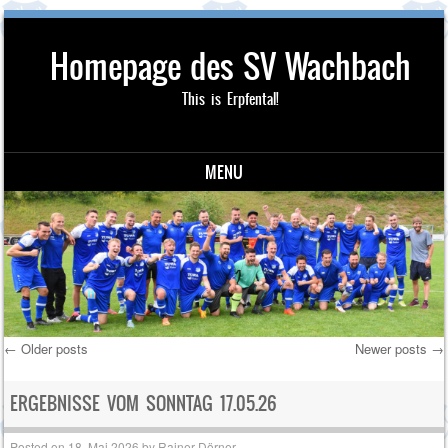
Homepage des SV Wachbach
This is Erpfental!
MENU
Skip to content
←
Older posts
Newer posts
→
Post navigation
ERGEBNISSE VOM SONNTAG 17.05.26
Posted on
18. Mai 2026
by
Rainer Dörner