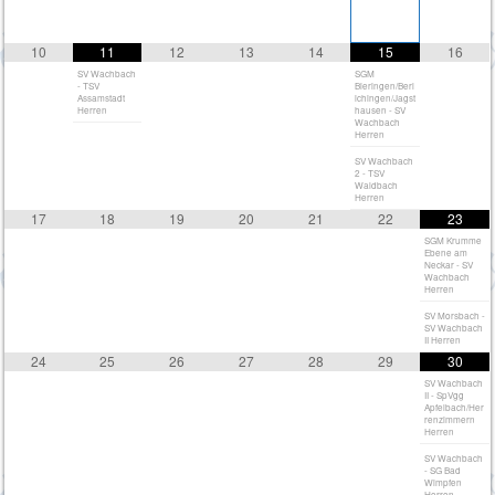
10
11
12
13
14
15
16
SV Wachbach
SGM
- TSV
Bieringen/Berl
Assamstadt
ichingen/Jagst
Herren
hausen - SV
Wachbach
Herren
SV Wachbach
2 - TSV
Waldbach
Herren
17
18
19
20
21
22
23
SGM Krumme
Ebene am
Neckar - SV
Wachbach
Herren
SV Morsbach -
SV Wachbach
II Herren
24
25
26
27
28
29
30
SV Wachbach
II - SpVgg
Apfelbach/Her
renzimmern
Herren
SV Wachbach
- SG Bad
Wimpfen
Herren