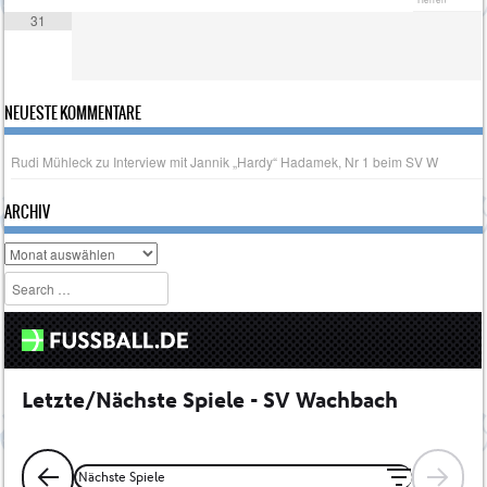
31
NEUESTE KOMMENTARE
Rudi Mühleck
zu
Interview mit Jannik „Hardy“ Hadamek, Nr 1 beim SV W
ARCHIV
Archiv
Search