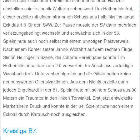
Als sich alle Zuschauer bereits auf eine torlose erste Halbzeit
einstellten spielte Jannik Wolfarth sehenswert Tim Rothenfels frei,
dieser erzielte mit einem strammen Schuss aus halblinks ins lange
Eck das 1:0 für den SVW. Zur Pause musste der SV dann mehrfach
verletzungsbedingt wechseln und schwächte sich in der 56.
Spielminute auch noch selbst mit einem unnötigen Platzverweis.
Nach einem Konter setzte Jannik Wolfahrt auf dem rechten Flügel
Simon Hellinger in Szene, die scharfe Hereingabe konnte Tim
Rothenfels unhaltbar zum 2:0 verwerten. Im Anschluss verteidigte
Wachbach trotz Unterzahl erfolgreich und die Gäste hatten keine
nennenswerten Offensivaktionen. Aus dem Nichts erzielte dann
jedoch Engelhardt in der 81. Spielminute mit seinem Schuss aus 30
Metern ein Traumtor in den linken Torwinkel. Erst jetzt entwickelte
Markelsheim Druck und konnte in der 84. Spielminute nach einem
Eckball durch Karausch noch ausgleichen.
Kreisliga B7: