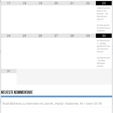
17
18
19
20
21
22
23
SGM Krumme
Ebene am
Neckar - SV
Wachbach
Herren
SV Morsbach -
SV Wachbach
II Herren
24
25
26
27
28
29
30
SV Wachbach
II - SpVgg
Apfelbach/Her
renzimmern
Herren
SV Wachbach
- SG Bad
Wimpfen
Herren
31
NEUESTE KOMMENTARE
Rudi Mühleck
zu
Interview mit Jannik „Hardy“ Hadamek, Nr 1 beim SV W