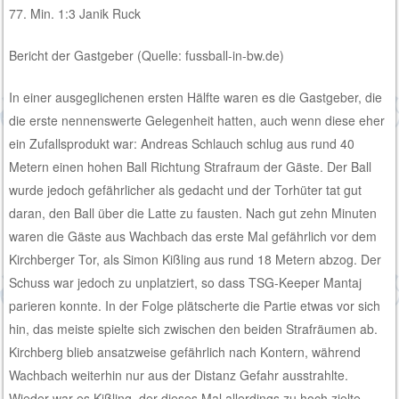
77. Min. 1:3 Janik Ruck
Bericht der Gastgeber (Quelle: fussball-in-bw.de)
In einer ausgeglichenen ersten Hälfte waren es die Gastgeber, die
die erste nennenswerte Gelegenheit hatten, auch wenn diese eher
ein Zufallsprodukt war: Andreas Schlauch schlug aus rund 40
Metern einen hohen Ball Richtung Strafraum der Gäste. Der Ball
wurde jedoch gefährlicher als gedacht und der Torhüter tat gut
daran, den Ball über die Latte zu fausten. Nach gut zehn Minuten
waren die Gäste aus Wachbach das erste Mal gefährlich vor dem
Kirchberger Tor, als Simon Kißling aus rund 18 Metern abzog. Der
Schuss war jedoch zu unplatziert, so dass TSG-Keeper Mantaj
parieren konnte. In der Folge plätscherte die Partie etwas vor sich
hin, das meiste spielte sich zwischen den beiden Strafräumen ab.
Kirchberg blieb ansatzweise gefährlich nach Kontern, während
Wachbach weiterhin nur aus der Distanz Gefahr ausstrahlte.
Wieder war es Kißling, der dieses Mal allerdings zu hoch zielte.