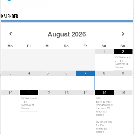
KALENDER
August
2026
Mo.
Di.
Mi.
Do.
Fr.
Sa.
So.
1
2
SV Wachbach
2 - TSV
Schrozberg
Herren
3
4
5
6
8
9
7
10
11
12
13
14
15
16
SV Wachbach
SGM
- TSV
Bieringen/Berl
Assamstadt
ichingen/Jagst
Herren
hausen - SV
Wachbach
Herren
SV Wachbach
2 - TSV
Waldbach
Herren