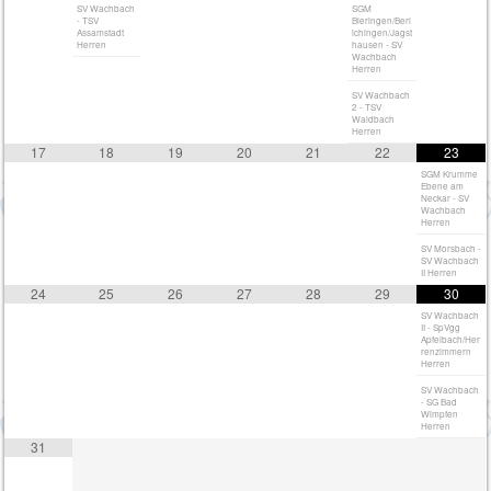
SV Wachbach
SGM
- TSV
Bieringen/Berl
Assamstadt
ichingen/Jagst
Herren
hausen - SV
Wachbach
Herren
SV Wachbach
2 - TSV
Waldbach
Herren
17
18
19
20
21
22
23
SGM Krumme
Ebene am
Neckar - SV
Wachbach
Herren
SV Morsbach -
SV Wachbach
II Herren
24
25
26
27
28
29
30
SV Wachbach
II - SpVgg
Apfelbach/Her
renzimmern
Herren
SV Wachbach
- SG Bad
Wimpfen
Herren
31