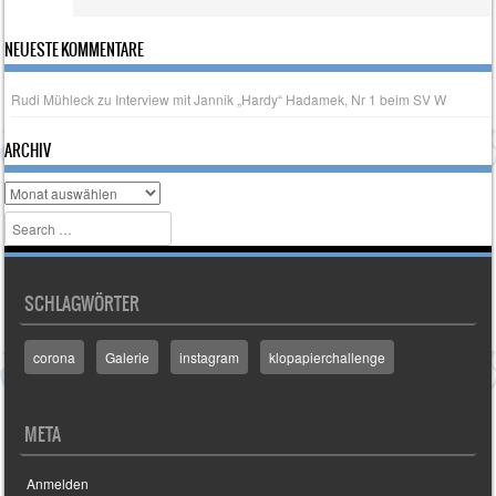
NEUESTE KOMMENTARE
Rudi Mühleck
zu
Interview mit Jannik „Hardy“ Hadamek, Nr 1 beim SV W
ARCHIV
Archiv
Search
SCHLAGWÖRTER
corona
Galerie
instagram
klopapierchallenge
META
Anmelden