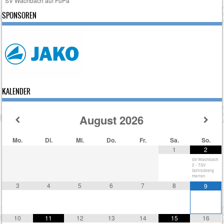
SV Wachbach auf FuPa
SPONSOREN
KALENDER
August
2026
Mo.
Di.
Mi.
Do.
Fr.
Sa.
So.
1
2
SV Wachbach
2 - TSV
Schrozberg
Herren
3
4
5
6
7
8
9
10
11
12
13
14
15
16