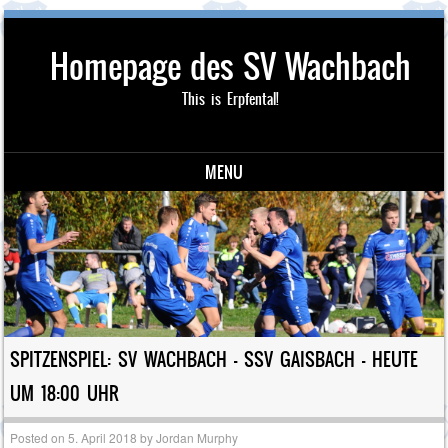
Homepage des SV Wachbach
This is Erpfental!
MENU
Skip to content
SPITZENSPIEL: SV WACHBACH – SSV GAISBACH – HEUTE
UM 18:00 UHR
Posted on
5. April 2018
by
Jordan Murphy