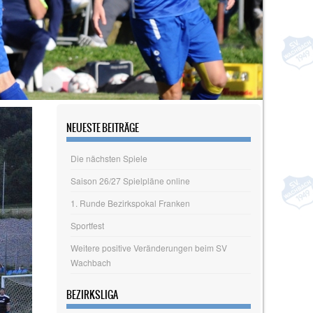
NEUESTE BEITRÄGE
Die nächsten Spiele
Saison 26/27 Spielpläne online
1. Runde Bezirkspokal Franken
Sportfest
Weitere positive Veränderungen beim SV
Wachbach
BEZIRKSLIGA