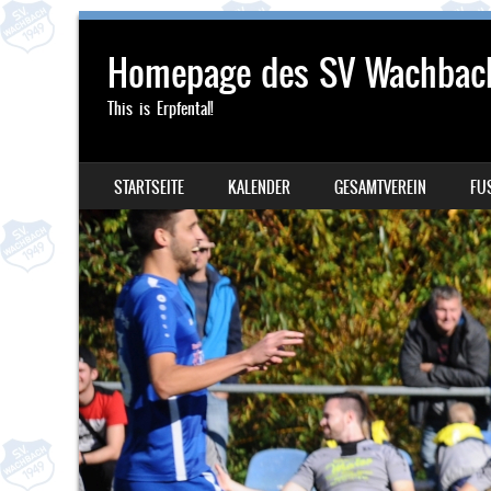
Homepage des SV Wachbac
This is Erpfental!
SKIP TO CONTENT
STARTSEITE
KALENDER
GESAMTVEREIN
FU
MENU