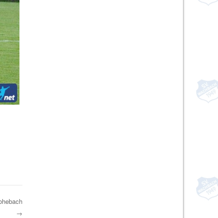
Hohebach
→