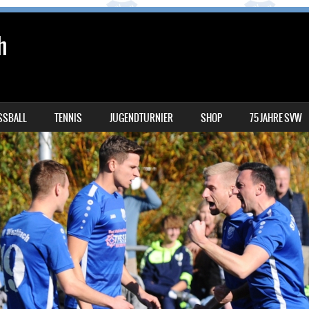
h
SSBALL
TENNIS
JUGENDTURNIER
SHOP
75 JAHRE SVW