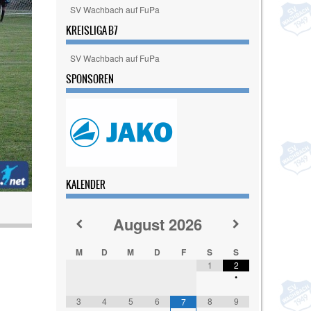
SV Wachbach auf FuPa
KREISLIGA B7
SV Wachbach auf FuPa
SPONSOREN
KALENDER
August
2026
M
D
M
D
F
S
S
1
2
•
3
4
5
6
8
9
7