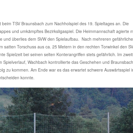
ft beim TSV Braunsbach zum Nachholspiel des 19. Spieltages an. Die
appes und umkämpftes Bezirksligaspiel. Die Heimmannschaft agierte m
ihe und überlies dem SVW den Spielaufbau. Nach mehreren gefährlich
 satten Torschuss aus ca. 25 Metern in den rechten Torwinkel den S
e Spielzeit bei seinen selten Konterangriffen stets gefährlich. Im zwei
 Spielverlauf, Wachbach kontrollierte das Geschehen und Braunsbac
folg zu kommen. Am Ende war es das erwartet schwere Auswärtsspiel i
ntscheiden konnte.