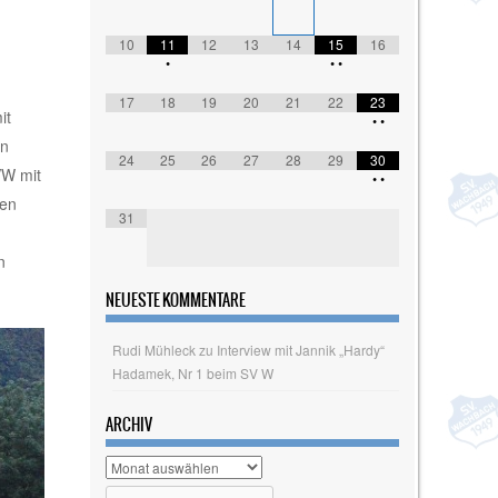
10
11
12
13
14
15
16
•
•
•
17
18
19
20
21
22
23
it
•
•
en
24
25
26
27
28
29
30
VW mit
•
•
ten
31
h
n
NEUESTE KOMMENTARE
Rudi Mühleck
zu
Interview mit Jannik „Hardy“
Hadamek, Nr 1 beim SV W
ARCHIV
Archiv
Search