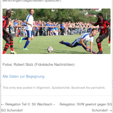
Berlichingen/Jagsthausen qualifiziert.
Fotos: Robert Stolz (Fränkische Nachrichten)
Alle Daten zur Begegnung
This entry was posted in
Allgemein
,
Spielberichte
. Bookmark the
permalink
.
←
Relegation Teil II: SV Wachbach –
Relegation: SVW gewinnt gegen SG
SG Schorndorf
Schorndorf
→