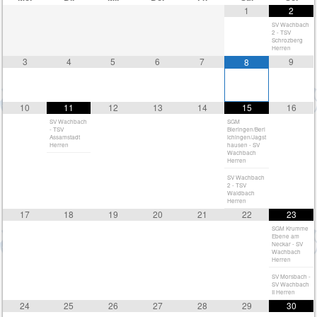
1
2
SV Wachbach
2 - TSV
Schrozberg
Herren
3
4
5
6
7
9
8
10
11
12
13
14
15
16
SV Wachbach
SGM
- TSV
Bieringen/Berl
Assamstadt
ichingen/Jagst
Herren
hausen - SV
Wachbach
Herren
SV Wachbach
2 - TSV
Waldbach
Herren
17
18
19
20
21
22
23
SGM Krumme
Ebene am
Neckar - SV
Wachbach
Herren
SV Morsbach -
SV Wachbach
II Herren
24
25
26
27
28
29
30