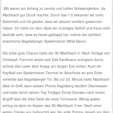
„Wir waren am Anfang zu nervös und hatten Schwierigkeiten, da
Wachbach gut Druck machte. Durch das 1:0 bekamen wir mehr
Sicherheit und ich glaube, dass wir absolut verdient gewonnen
haben. Ich hatte vor dem Spiel ein mulmiges Gefühl und freue mich
deshalb sehr, dass es heute geklappt hat, meinte der sichtlich
erleichterte Nagelsberger Spielertrainer Witali Baron.
Die erste gute Chance hatte der SV Wachbach II: Nach Vorlage von
Christoph Tremmel setzte sich Dirk Kauffmann energisch durch,
schoss das Leder aber knapp am langen Eck vorbei. Auch ein
Kopfball von Spielertrainer Temmel im Anschluss an eine Ecke
verfehlte das Nagelsberger Tor. Bis zur 20. Minute hatte Wachbach
alles im Griff, dann bekam Phönix Nagelberg deutlich Oberwasser
und hatte durch seinen Top-Torjäger Emad Demaku nach einem
Angriff über die linke Seite die erste Torchance. Wenig später
schlug es dann im Kasten des SV Wachbach II ein: Nach einer
weiten Flanke von halbrechts war der agile Ebrima Jasseh vor dem