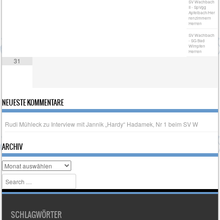
SV Wachbach
II - SpVgg
Apfelbach/Her
renzimmern
Herren
SV Wachbach
- SG Bad
Wimpfen
Herren
31
NEUESTE KOMMENTARE
Rudi Mühleck
zu
Interview mit Jannik „Hardy“ Hadamek, Nr 1 beim SV W
ARCHIV
Archiv
Search
SCHLAGWÖRTER