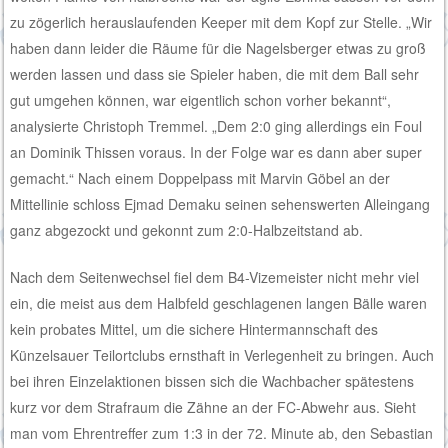
zu zögerlich herauslaufenden Keeper mit dem Kopf zur Stelle. „Wir
haben dann leider die Räume für die Nagelsberger etwas zu groß
werden lassen und dass sie Spieler haben, die mit dem Ball sehr
gut umgehen können, war eigentlich schon vorher bekannt“,
analysierte Christoph Tremmel. „Dem 2:0 ging allerdings ein Foul
an Dominik Thissen voraus. In der Folge war es dann aber super
gemacht.“ Nach einem Doppelpass mit Marvin Göbel an der
Mittellinie schloss Ejmad Demaku seinen sehenswerten Alleingang
ganz abgezockt und gekonnt zum 2:0-Halbzeitstand ab.
Nach dem Seitenwechsel fiel dem B4-Vizemeister nicht mehr viel
ein, die meist aus dem Halbfeld geschlagenen langen Bälle waren
kein probates Mittel, um die sichere Hintermannschaft des
Künzelsauer Teilortclubs ernsthaft in Verlegenheit zu bringen. Auch
bei ihren Einzelaktionen bissen sich die Wachbacher spätestens
kurz vor dem Strafraum die Zähne an der FC-Abwehr aus. Sieht
man vom Ehrentreffer zum 1:3 in der 72. Minute ab, den Sebastian