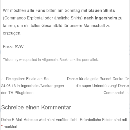
Wir möchten
alle Fans
bitten am Sonntag
mit blauen Shirts
(Commando Erpfental oder ähnliche Shirts)
nach Ingersheim
zu
fahren, um ein tolles Gesamtbild für unsere Mannschaft zu
erzeugen.
Forza SVW
This entry was posted in
Allgemein
. Bookmark the
permalink
.
←
Relegation: Finale am So.
Danke für die geile Runde! Danke für
24.06.18 in Ingersheim/Neckar gegen
die super Unterstützung! Danke
Post navigation
den TV Pflugfelden
Commando!
→
Schreibe einen Kommentar
Deine E-Mail-Adresse wird nicht veröffentlicht.
Erforderliche Felder sind mit
*
markiert