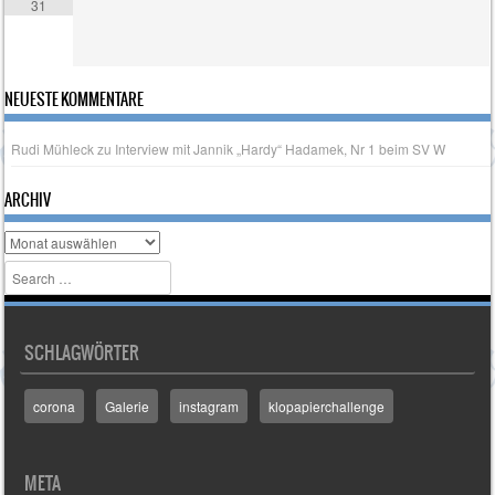
31
NEUESTE KOMMENTARE
Rudi Mühleck
zu
Interview mit Jannik „Hardy“ Hadamek, Nr 1 beim SV W
ARCHIV
Archiv
Search
SCHLAGWÖRTER
corona
Galerie
instagram
klopapierchallenge
META