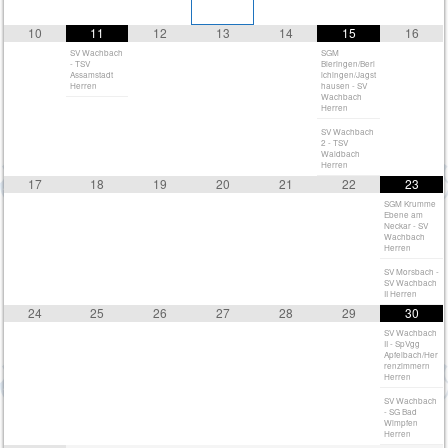
10
11
12
13
14
15
16
SV Wachbach
SGM
- TSV
Bieringen/Berl
Assamstadt
ichingen/Jagst
Herren
hausen - SV
Wachbach
Herren
SV Wachbach
2 - TSV
Waldbach
Herren
17
18
19
20
21
22
23
SGM Krumme
Ebene am
Neckar - SV
Wachbach
Herren
SV Morsbach -
SV Wachbach
II Herren
24
25
26
27
28
29
30
SV Wachbach
II - SpVgg
Apfelbach/Her
renzimmern
Herren
SV Wachbach
- SG Bad
Wimpfen
Herren