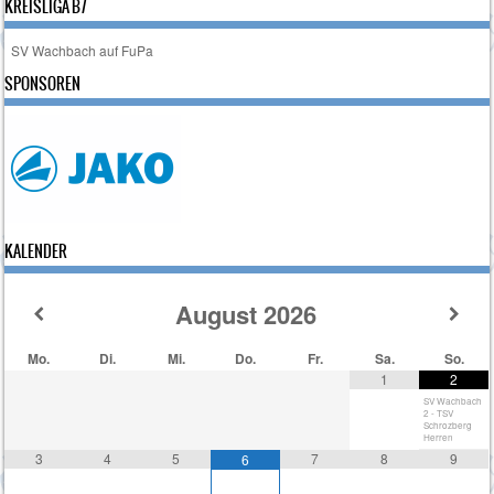
KREISLIGA B7
SV Wachbach auf FuPa
SPONSOREN
KALENDER
August
2026
Mo.
Di.
Mi.
Do.
Fr.
Sa.
So.
1
2
SV Wachbach
2 - TSV
Schrozberg
Herren
3
4
5
7
8
9
6