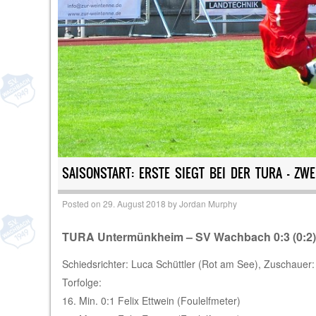
SAISONSTART: ERSTE SIEGT BEI DER TURA – ZWE
Posted on
29. August 2018
by
Jordan Murphy
TURA Untermünkheim – SV Wachbach 0:3 (0:2)
Schiedsrichter: Luca Schüttler (Rot am See), Zuschauer:
Torfolge:
16. Min. 0:1 Felix Ettwein (Foulelfmeter)