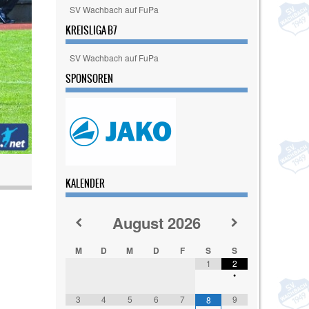
SV Wachbach auf FuPa
KREISLIGA B7
SV Wachbach auf FuPa
SPONSOREN
KALENDER
August
2026
M
D
M
D
F
S
S
1
2
•
3
4
5
6
7
9
8