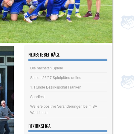
NEUESTE BEITRÄGE
Die nächsten Spiele
Saison 26/27 Spielpläne online
1. Runde Bezirkspokal Franken
Sportfest
Weitere positive Veränderungen beim SV
Wachbach
BEZIRKSLIGA