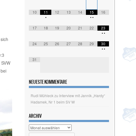
10
11
12
13
14
15
16
•
•
•
17
18
19
20
21
22
23
•
•
sich
24
25
26
27
28
29
30
•
•
0:3
31
er SVW
 bei
NEUESTE KOMMENTARE
Rudi Mühleck
zu
Interview mit Jannik „Hardy“
Hadamek, Nr 1 beim SV W
ARCHIV
Archiv
Search