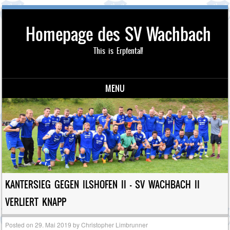
Homepage des SV Wachbach
This is Erpfental!
MENU
Skip to content
KANTERSIEG GEGEN ILSHOFEN II – SV WACHBACH II
VERLIERT KNAPP
Posted on
29. Mai 2019
by
Christopher Limbrunner