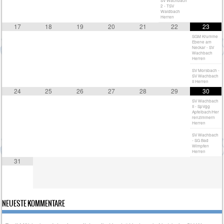
SV Wachbach
2 - TSV
Waldbach
Herren
17
18
19
20
21
22
23
SGM Krumme
Ebene am
Neckar - SV
Wachbach
Herren
SV Morsbach -
SV Wachbach
II Herren
24
25
26
27
28
29
30
SV Wachbach
II - SpVgg
Apfelbach/Her
renzimmern
Herren
SV Wachbach
- SG Bad
Wimpfen
Herren
31
NEUESTE KOMMENTARE