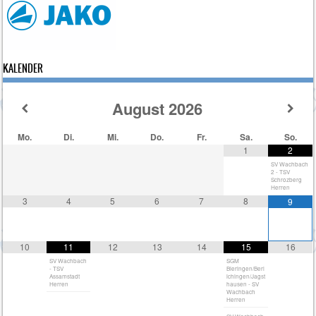
KALENDER
August
2026
Mo.
Di.
Mi.
Do.
Fr.
Sa.
So.
1
2
SV Wachbach
2 - TSV
Schrozberg
Herren
3
4
5
6
7
8
9
10
11
12
13
14
15
16
SV Wachbach
SGM
- TSV
Bieringen/Berl
Assamstadt
ichingen/Jagst
Herren
hausen - SV
Wachbach
Herren