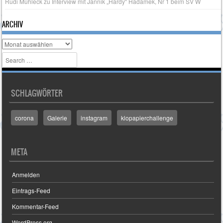
Rudi Mühleck
zu
Interview mit Jannik „Hardy“ Hadamek, Nr 1 beim SV W
ARCHIV
Archiv
Search
SCHLAGWÖRTER
corona
Galerie
instagram
klopapierchallenge
META
Anmelden
Eintrags-Feed
Kommentar-Feed
WordPress.org