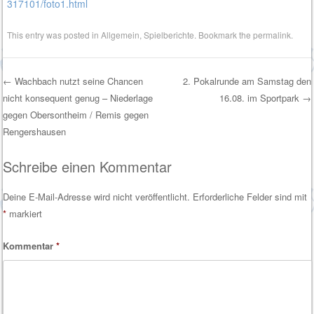
317101/foto1.html
This entry was posted in
Allgemein
,
Spielberichte
. Bookmark the
permalink
.
←
Wachbach nutzt seine Chancen
2. Pokalrunde am Samstag den
nicht konsequent genug – Niederlage
16.08. im Sportpark
→
Post navigation
gegen Obersontheim / Remis gegen
Rengershausen
Schreibe einen Kommentar
Deine E-Mail-Adresse wird nicht veröffentlicht.
Erforderliche Felder sind mit
*
markiert
Kommentar
*