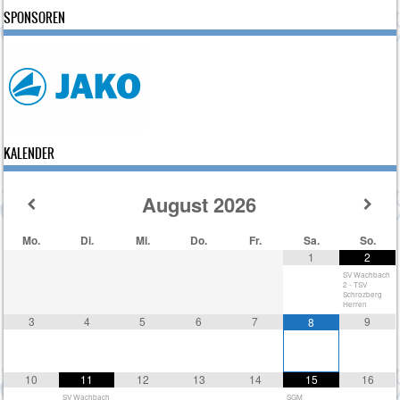
SPONSOREN
KALENDER
August
2026
Mo.
Di.
Mi.
Do.
Fr.
Sa.
So.
1
2
SV Wachbach
2 - TSV
Schrozberg
Herren
3
4
5
6
7
9
8
10
11
12
13
14
15
16
SV Wachbach
SGM