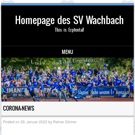
Homepage des SV Wachbach
This is Erpfental!
MENU
Skip to content
CORONA-NEWS
Posted on
29. Januar 2022
by
Rainer Dörner