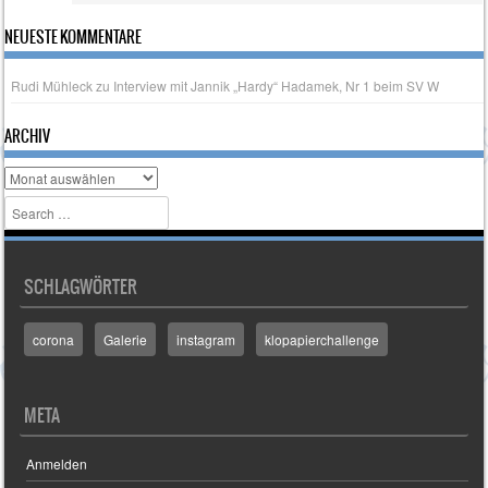
NEUESTE KOMMENTARE
Rudi Mühleck
zu
Interview mit Jannik „Hardy“ Hadamek, Nr 1 beim SV W
ARCHIV
Archiv
Search
SCHLAGWÖRTER
corona
Galerie
instagram
klopapierchallenge
META
Anmelden