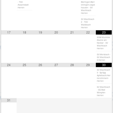
- TSV
Bieringen/Berl
Assamstadt
ichingen/Jagst
Herren
hausen - SV
Wachbach
Herren
SV Wachbach
2 - TSV
Waldbach
Herren
17
18
19
20
21
22
23
SGM Krumme
Ebene am
Neckar - SV
Wachbach
Herren
SV Morsbach -
SV Wachbach
II Herren
24
25
26
27
28
29
30
SV Wachbach
II - SpVgg
Apfelbach/Her
renzimmern
Herren
SV Wachbach
- SG Bad
Wimpfen
Herren
31