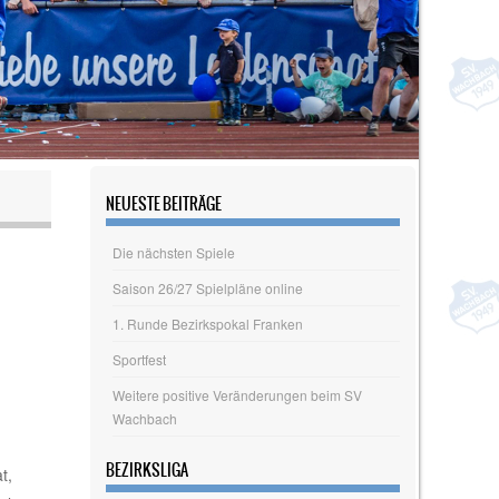
NEUESTE BEITRÄGE
Die nächsten Spiele
Saison 26/27 Spielpläne online
1. Runde Bezirkspokal Franken
Sportfest
Weitere positive Veränderungen beim SV
Wachbach
BEZIRKSLIGA
t,