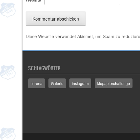
Diese Website verwendet Akismet, um Spam zu reduzier
SCHLAGWÖRTER
corona
Galerie
instagram
klopapierchallenge