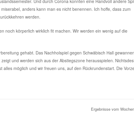
 Auslandssemester. Und durch Corona konnten eine Handvoll andere Spi
lich miserabel, anders kann man es nicht benennen. Ich hoffe, dass zum
zurückkehren werden.
n noch körperlich wirklich fit machen. Wir werden ein wenig auf die
orbereitung gehabt. Das Nachholspiel gegen Schwäbisch Hall gewannen
atz zeigt und werden sich aus der Abstiegszone herausspielen. Nichtsdes
ist alles möglich und wir freuen uns, auf den Rückrundenstart. Die Vorz
Ergebnisse vom Woche