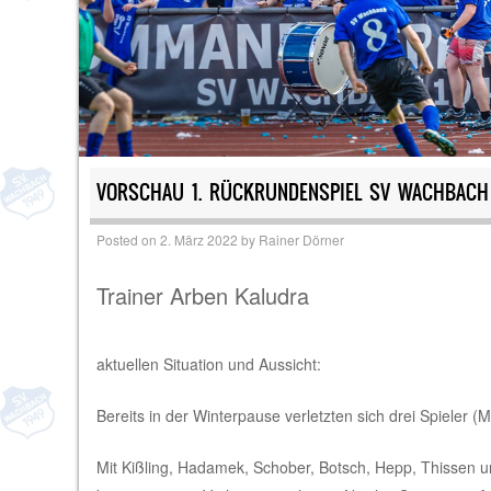
VORSCHAU 1. RÜCKRUNDENSPIEL SV WACHBACH
Posted on
2. März 2022
by
Rainer Dörner
Trainer Arben Kaludra
aktuellen Situation und Aussicht:
Bereits in der Winterpause verletzten sich drei Spieler (
Mit Kißling, Hadamek, Schober, Botsch, Hepp, Thissen u