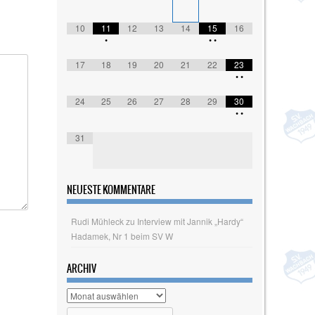
10
11
12
13
14
15
16
•
•
•
17
18
19
20
21
22
23
•
•
24
25
26
27
28
29
30
•
•
31
NEUESTE KOMMENTARE
Rudi Mühleck
zu
Interview mit Jannik „Hardy“
Hadamek, Nr 1 beim SV W
ARCHIV
Archiv
Search