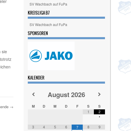
eler
SV Wachbach auf FuPa
KREISLIGA B7
SV Wachbach auf FuPa
SPONSOREN
 sie
totrotz
eichen
KALENDER
August
2026
M
D
M
D
F
S
S
nende
→
1
2
•
3
4
5
6
8
9
7