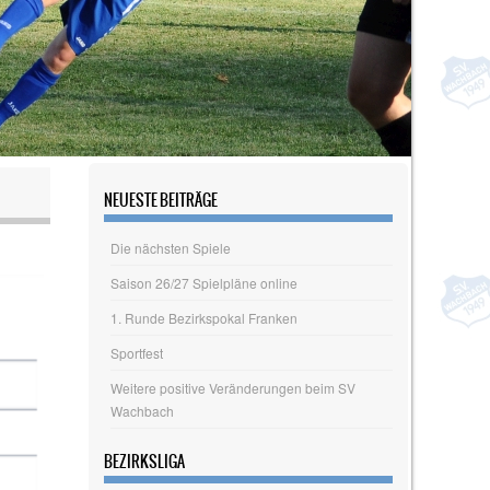
NEUESTE BEITRÄGE
Die nächsten Spiele
Saison 26/27 Spielpläne online
1. Runde Bezirkspokal Franken
Sportfest
Weitere positive Veränderungen beim SV
Wachbach
BEZIRKSLIGA