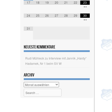
17
18
19
20
21
22
23
•
•
24
25
26
27
28
29
30
•
•
31
NEUESTE KOMMENTARE
Rudi Mühleck
zu
Interview mit Jannik „Hardy“
Hadamek, Nr 1 beim SV W
ARCHIV
Archiv
Search