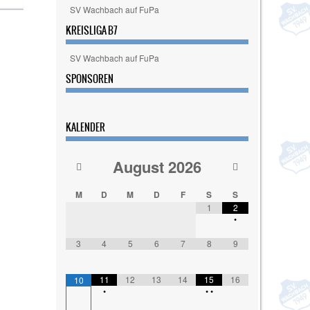
SV Wachbach auf FuPa
KREISLIGA B7
SV Wachbach auf FuPa
SPONSOREN
KALENDER
August
2026
M
D
M
D
F
S
S
1
2
•
3
4
5
6
7
8
9
11
12
13
14
15
16
10
•
•
•