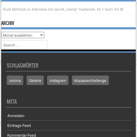
Rudi Mühleck
zu
Interview mit Jannik „Hardy“ Hadamek, Nr 1 beim SV W
ARCHIV
Archiv
Search
SCHLAGWÖRTER
corona
Galerie
instagram
klopapierchallenge
META
Anmelden
Eintrags-Feed
Kommentar-Feed