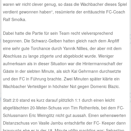
waren wir nicht clever genug, so dass die Wachbacher dieses Spiel
verdient gewonnen haben“, resümierte der enttäuschte FC-Coach
Ralf Smolka.
Dabei hatte die Partie für sein Team recht vielversprechend
begonnen. Die Schwarz-Gelben hatten gleich nach dem Anpfiff
eine sehr gute Torchance durch Yannik Nillies, der aber mit dem
Abschluss zu lange zögerte und abgeblockt wurde. Weniger
aufmerksam als in dieser Situation war die Hintermannschaft der
Gäste in der siebten Minute, als sich Kai Gehrmann durchsetzte
und den FC in Führung brachte. Zwei Minuten später klärte ein
Wachbacher Verteidiger in höchster Not gegen Domenic Blazic.
Statt 2:0 stand es kurz darauf plötzlich 1:1 durch einen leicht
abgefälschten 20-Meter-Schuss von Tim Rothenfels, bei dem FC-
Schlussmann Eric Weingötz nicht gut aussah. Einen sehenswerten
Distanzschuss von Vasile Jambu entschärfte der FC- Keeper dann
bravourös ehe er in der 18. Minute völlig machtlos war: Sebastian