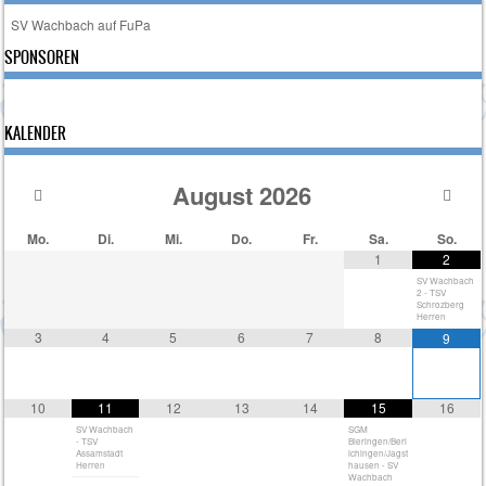
SV Wachbach auf FuPa
SPONSOREN
KALENDER
August
2026
Mo.
Di.
Mi.
Do.
Fr.
Sa.
So.
1
2
SV Wachbach
2 - TSV
Schrozberg
Herren
3
4
5
6
7
8
9
10
11
12
13
14
15
16
SV Wachbach
SGM
- TSV
Bieringen/Berl
Assamstadt
ichingen/Jagst
Herren
hausen - SV
Wachbach