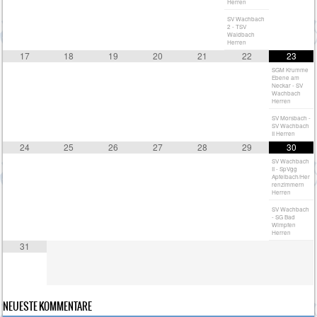
Herren
SV Wachbach
2 - TSV
Waldbach
Herren
17
18
19
20
21
22
23
SGM Krumme
Ebene am
Neckar - SV
Wachbach
Herren
SV Morsbach -
SV Wachbach
II Herren
24
25
26
27
28
29
30
SV Wachbach
II - SpVgg
Apfelbach/Her
renzimmern
Herren
SV Wachbach
- SG Bad
Wimpfen
Herren
31
NEUESTE KOMMENTARE