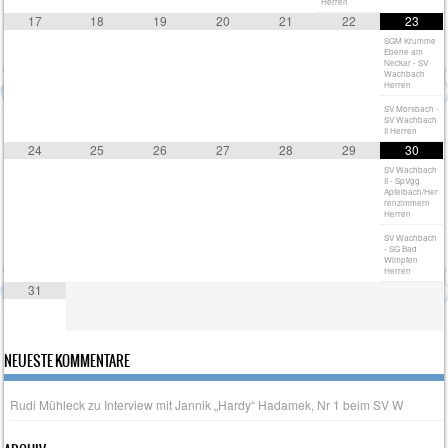
Herren
17
18
19
20
21
22
23
SGM Krumme
Ebene am
Neckar - SV
Wachbach
Herren
SV Morsbach -
SV Wachbach
II Herren
24
25
26
27
28
29
30
SV Wachbach
II - SpVgg
Apfelbach/Her
renzimmern
Herren
SV Wachbach
- SG Bad
Wimpfen
Herren
31
NEUESTE KOMMENTARE
Rudi Mühleck
zu
Interview mit Jannik „Hardy“ Hadamek, Nr 1 beim SV W