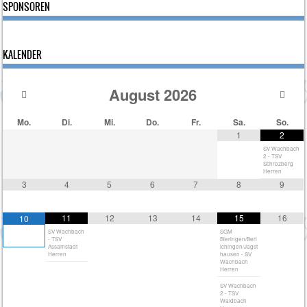
SPONSOREN
KALENDER
August
2026
Mo.
Di.
Mi.
Do.
Fr.
Sa.
So.
1
2
SV Wachbach
2 - TSV
Schrozberg
Herren
3
4
5
6
7
8
9
11
12
13
14
15
16
10
SV Wachbach
SGM
- TSV
Bieringen/Berl
Assamstadt
ichingen/Jagst
Herren
hausen - SV
Wachbach
Herren
SV Wachbach
2 - TSV
Waldbach