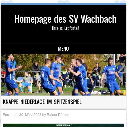
Homepage des SV Wachbach
This is Erpfental!
MENU
Skip to content
KNAPPE NIEDERLAGE IM SPITZENSPIEL
Posted on
30. März 2023
by
Rainer Dörner