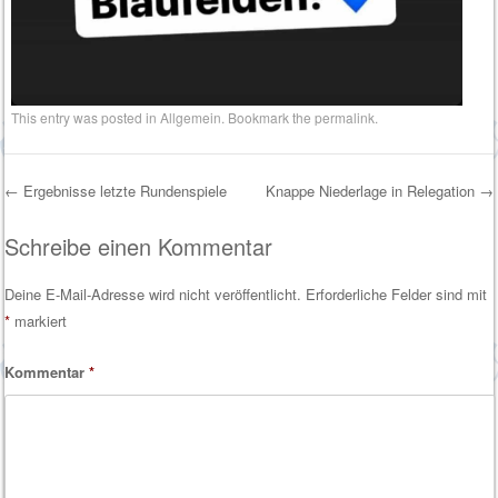
This entry was posted in
Allgemein
. Bookmark the
permalink
.
←
Ergebnisse letzte Rundenspiele
Knappe Niederlage in Relegation
→
Post navigation
Schreibe einen Kommentar
Deine E-Mail-Adresse wird nicht veröffentlicht.
Erforderliche Felder sind mit
*
markiert
Kommentar
*