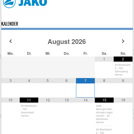
KALENDER
August
2026
Mo.
Di.
Mi.
Do.
Fr.
Sa.
So.
1
2
SV Wachbach
2 - TSV
Schrozberg
Herren
3
4
5
6
8
9
7
10
11
12
13
14
15
16
SV Wachbach
SGM
- TSV
Bieringen/Berl
Assamstadt
ichingen/Jagst
Herren
hausen - SV
Wachbach
Herren
SV Wachbach
2 - TSV