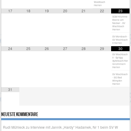
Waldbach
Herren
17
18
19
20
21
22
23
SGM Krumme
Ebene am
Neckar - SV
Wachbach
Herren
SV Morsbach -
SV Wachbach
II Herren
24
25
26
27
28
29
30
SV Wachbach
II - SpVgg
Apfelbach/Her
renzimmern
Herren
SV Wachbach
- SG Bad
Wimpfen
Herren
31
NEUESTE KOMMENTARE
Rudi Mühleck
zu
Interview mit Jannik „Hardy“ Hadamek, Nr 1 beim SV W