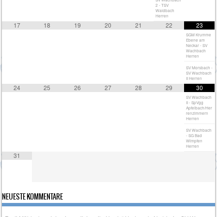
2 - TSV
Waldbach
Herren
17
18
19
20
21
22
23
SGM Krumme
Ebene am
Neckar - SV
Wachbach
Herren
SV Morsbach -
SV Wachbach
II Herren
24
25
26
27
28
29
30
SV Wachbach
II - SpVgg
Apfelbach/Her
renzimmern
Herren
SV Wachbach
- SG Bad
Wimpfen
Herren
31
NEUESTE KOMMENTARE