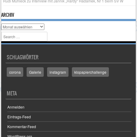
Rudi Mühleck
zu
Interview mit Jannik „Hardy“ Hadamek, Nr 1 beim SV W
ARCHIV
Archiv
Search
SCHLAGWÖRTER
corona
Galerie
instagram
klopapierchallenge
META
Anmelden
Eintrags-Feed
Kommentar-Feed
WordPress.org