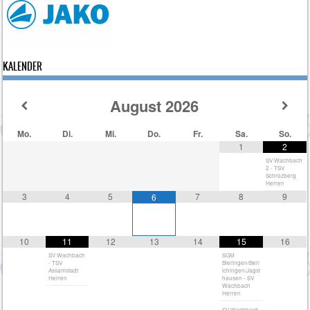
KALENDER
August
2026
Mo.
Di.
Mi.
Do.
Fr.
Sa.
So.
1
2
SV Wachbach
2 - TSV
Schrozberg
Herren
3
4
5
7
8
9
6
10
11
12
13
14
15
16
SV Wachbach
SGM
- TSV
Bieringen/Berl
Assamstadt
ichingen/Jagst
Herren
hausen - SV
Wachbach
Herren
SV Wachbach