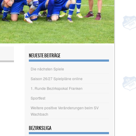
NEUESTE BEITRÄGE
Die nächsten Spiele
Saison 26/27 Spielpläne online
1. Runde Bezirkspokal Franken
Sportfest
Weitere positive Veränderungen beim SV
Wachbach
BEZIRKSLIGA