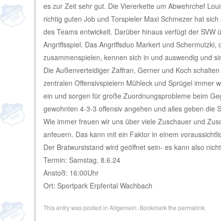
es zur Zeit sehr gut. Die Viererkette um Abwehrchef Lou
richtig guten Job und Torspieler Maxi Schmezer hat sich
des Teams entwickelt. Darüber hinaus verfügt der SVW
Angriffsspiel. Das Angriffsduo Markert und Schermutzki, 
zusammenspielen, kennen sich in und auswendig und sind
Die Außenverteidiger Zaffran, Gerner und Koch schalten
zentralen Offensivspielern Mühleck und Sprügel immer wie
ein und sorgen für große Zuordnungsprobleme beim Geg
gewohnten 4-3-3 offensiv angehen und alles geben die S
Wie immer freuen wir uns über viele Zuschauer und Zusc
anfeuern. Das kann mit ein Faktor in einem voraussichtl
Der Bratwurststand wird geöffnet sein- es kann also nich
Termin: Samstag, 8.6.24
Anstoß: 16:00Uhr
Ort: Sportpark Erpfental Wachbach
This entry was posted in
Allgemein
. Bookmark the
permalink
.