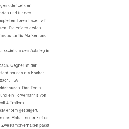
ngen oder bei der
worfen und für den
spielten Toren haben wir
ssen. Die beiden ersten
urmduo Emilio Markert und
onsspiel um den Aufstieg in
ch. Gegner ist der
M Hardthausen am Kocher.
ttach, TSV
oldshausen. Das Team
 und ein Torverhältnis von
mit 4 Treffern.
siv enorm gesteigert.
 das Einhalten der kleinen
m Zweikampfverhalten passt