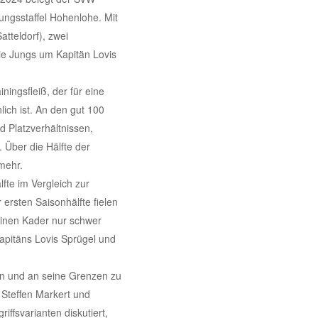
ungsstaffel Hohenlohe. Mit
atteldorf), zwei
ie Jungs um Kapitän Lovis
ningsfleiß, der für eine
ch ist. An den gut 100
nd Platzverhältnissen,
 Über die Hälfte der
mehr.
fte im Vergleich zur
 ersten Saisonhälfte fielen
leinen Kader nur schwer
pitäns Lovis Sprügel und
nen und an seine Grenzen zu
 Steffen Markert und
ffsvarianten diskutiert,