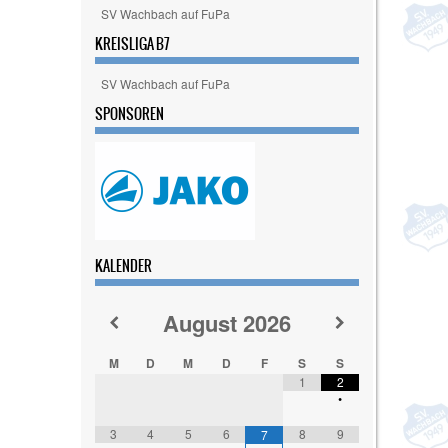
SV Wachbach auf FuPa
KREISLIGA B7
SV Wachbach auf FuPa
SPONSOREN
KALENDER
August
2026
M
D
M
D
F
S
S
1
2
•
3
4
5
6
8
9
7