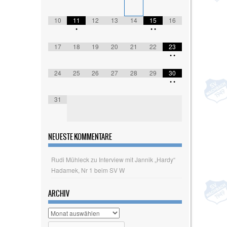
10
11
12
13
14
15
16
•
•
•
17
18
19
20
21
22
23
•
•
24
25
26
27
28
29
30
•
•
31
NEUESTE KOMMENTARE
Rudi Mühleck
zu
Interview mit Jannik „Hardy“
Hadamek, Nr 1 beim SV W
ARCHIV
Archiv
Search