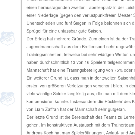
einen herausragenden zweiten Tabellenplatz in der Leist
einer Niederlage (gegen den verlustpunktfreien Meister S
Unentschieden und fünf Siegen in Folge belohnen sich d
Sprügel für eine unfassbar gute Saison.
Der Erfolg hat mehrere Gründe. Zum einen ist da der Trai
Jugendmannschaft aus dem Breitensport sehr ungewöhnli
Trainingseinheiten, teilweise bei sehr widrigen Wetter- u
haben durchschnittlich 13 von 16 Spielern teilgenommen.
Mannschaft hat eine Trainingsbeteiligung von 75% oder 
Ein weiterer Grund ist, dass man in der zweiten Saisonhäl
ersten von größeren Verletzungen verschont blieb. In der
viele wichtige Spieler langfristig aus, die man mit dem k
kompensieren konnte. Insbesondere die Rückkehr des Ka
von Liam Zaffran hat der Mannschaft sehr gutgetan.
Der letzte Grund ist die Bereitschaft des Teams zu Ler
gehen. Im konstruktiven Austausch mit dem Trainerteam
Andreas Koch hat man Spieleröffnungen, Anlauf- und Angri