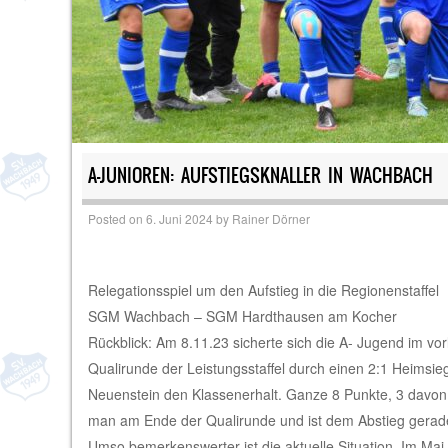
A-JUNIOREN: AUFSTIEGSKNALLER IN WACHBACH
Posted on
6. Juni 2024
by
Rainer Dörner
Relegationsspiel um den Aufstieg in die Regionenstaffel
SGM Wachbach – SGM Hardthausen am Kocher
Rückblick: Am 8.11.23 sicherte sich die A- Jugend im vorl
Qualirunde der Leistungsstaffel durch einen 2:1 Heimsi
Neuenstein den Klassenerhalt. Ganze 8 Punkte, 3 davon
man am Ende der Qualirunde und ist dem Abstieg gerad
Umso bemerkenswerter ist die aktuelle Situation. Im Ma