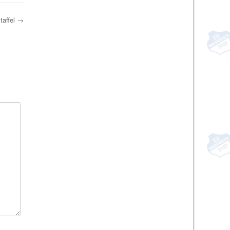
taffel
→