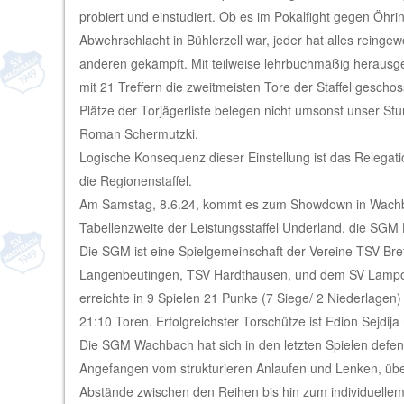
probiert und einstudiert. Ob es im Pokalfight gegen Öhri
Abwehrschlacht in Bühlerzell war, jeder hat alles reinge
anderen gekämpft. Mit teilweise lehrbuchmäßig herausge
mit 21 Treffern die zweitmeisten Tore der Staffel gescho
Plätze der Torjägerliste belegen nicht umsonst unser St
Roman Schermutzki.
Logische Konsequenz dieser Einstellung ist das Relegati
die Regionenstaffel.
Am Samstag, 8.6.24, kommt es zum Showdown in Wachba
Tabellenzweite der Leistungsstaffel Underland, die SG
Die SGM ist eine Spielgemeinschaft der Vereine TSV Bre
Langenbeutingen, TSV Hardthausen, und dem SV Lamp
erreichte in 9 Spielen 21 Punke (7 Siege/ 2 Niederlagen)
21:10 Toren. Erfolgreichster Torschütze ist Edion Sejdija 
Die SGM Wachbach hat sich in den letzten Spielen defen
Angefangen vom strukturieren Anlaufen und Lenken, über
Abstände zwischen den Reihen bis hin zum individuelle