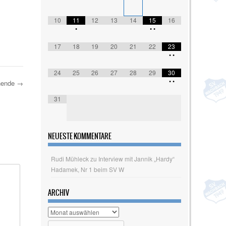
10
11
12
13
14
15
16
•
•
•
17
18
19
20
21
22
23
•
•
24
25
26
27
28
29
30
•
•
nende
→
31
NEUESTE KOMMENTARE
Rudi Mühleck
zu
Interview mit Jannik „Hardy“
Hadamek, Nr 1 beim SV W
ARCHIV
Archiv
Search