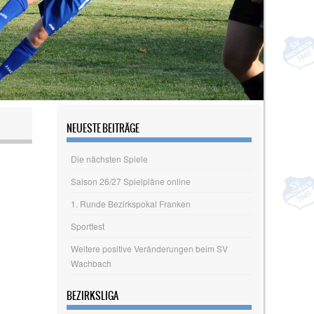
NEUESTE BEITRÄGE
Die nächsten Spiele
Saison 26/27 Spielpläne online
1. Runde Bezirkspokal Franken
Sportfest
Weitere positive Veränderungen beim SV
Wachbach
BEZIRKSLIGA