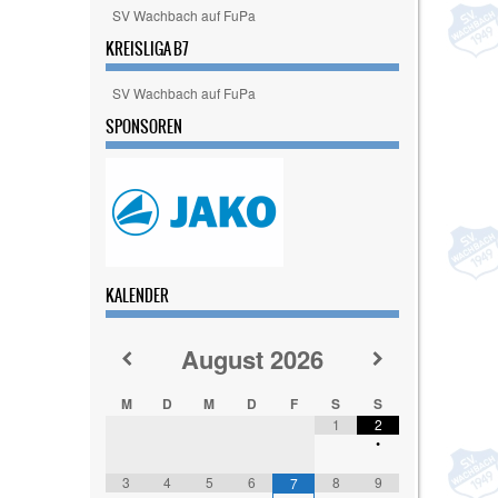
SV Wachbach auf FuPa
KREISLIGA B7
SV Wachbach auf FuPa
SPONSOREN
KALENDER
August
2026
M
D
M
D
F
S
S
1
2
•
3
4
5
6
8
9
7