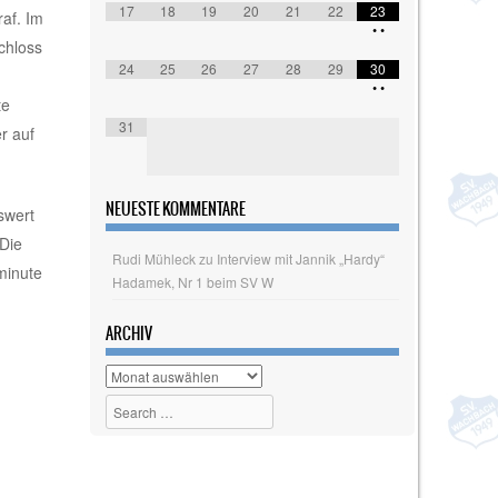
17
18
19
20
21
22
23
af. Im
•
•
chloss
24
25
26
27
28
29
30
•
•
te
31
r auf
NEUESTE KOMMENTARE
swert
 Die
Rudi Mühleck
zu
Interview mit Jannik „Hardy“
minute
Hadamek, Nr 1 beim SV W
ARCHIV
Archiv
Search