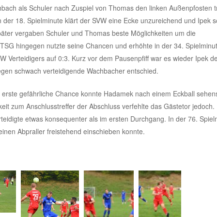
bach als Schuler nach Zuspiel von Thomas den linken Außenpfosten tr
 der 18. Spielminute klärt der SVW eine Ecke unzureichend und Ipek s
später vergaben Schuler und Thomas beste Möglichkeiten um die
 TSG hingegen nutzte seine Chancen und erhöhte in der 34. Spielminu
W Verteidigers auf 0:3. Kurz vor dem Pausenpfiff war es wieder Ipek de
gegen schwach verteidigende Wachbacher entschied.
e erste gefährliche Chance konnte Hadamek nach einem Eckball sehen
keit zum Anschlusstreffer der Abschluss verfehlte das Gästetor jedoch.
teidigte etwas konsequenter als im ersten Durchgang. In der 76. Spiel
inen Abpraller freistehend einschieben konnte.