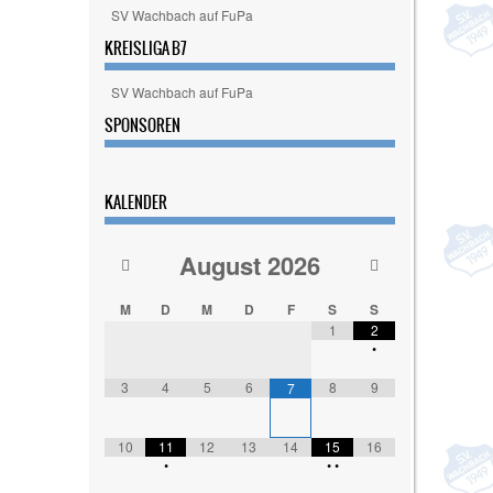
SV Wachbach auf FuPa
KREISLIGA B7
SV Wachbach auf FuPa
SPONSOREN
KALENDER
August
2026
M
D
M
D
F
S
S
1
2
•
3
4
5
6
8
9
7
10
11
12
13
14
15
16
•
•
•