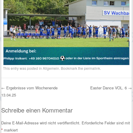
This entry was posted in
Allgemein
. Bookmark the
permalink
.
←
Ergebnisse vom Wochenende
Easter Dance VOL. 6
→
13.04.25
Post navigation
Schreibe einen Kommentar
Deine E-Mail-Adresse wird nicht veröffentlicht.
Erforderliche Felder sind mit
*
markiert