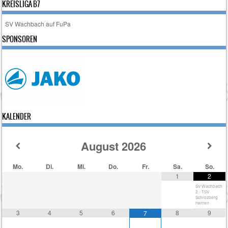
KREISLIGA B7
SV Wachbach auf FuPa
SPONSOREN
KALENDER
August
2026
Mo.
Di.
Mi.
Do.
Fr.
Sa.
So.
1
2
SV Wachbach
2 - TSV
Schrozberg
Herren
3
4
5
6
8
9
7