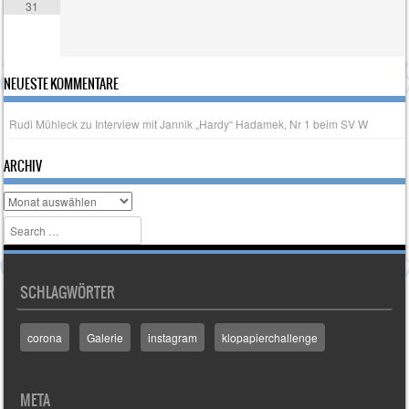
31
NEUESTE KOMMENTARE
Rudi Mühleck
zu
Interview mit Jannik „Hardy“ Hadamek, Nr 1 beim SV W
ARCHIV
Archiv
Search
SCHLAGWÖRTER
corona
Galerie
instagram
klopapierchallenge
META