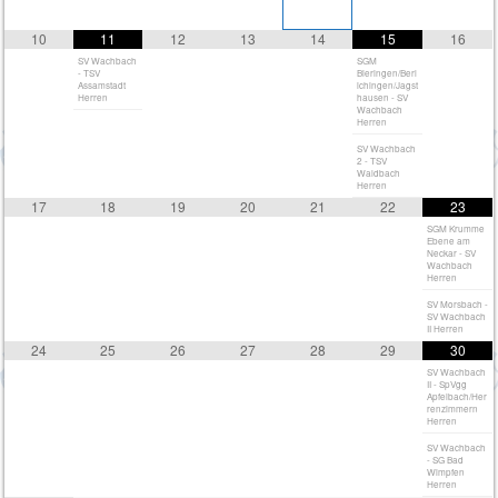
10
11
12
13
14
15
16
SV Wachbach
SGM
- TSV
Bieringen/Berl
Assamstadt
ichingen/Jagst
Herren
hausen - SV
Wachbach
Herren
SV Wachbach
2 - TSV
Waldbach
Herren
17
18
19
20
21
22
23
SGM Krumme
Ebene am
Neckar - SV
Wachbach
Herren
SV Morsbach -
SV Wachbach
II Herren
24
25
26
27
28
29
30
SV Wachbach
II - SpVgg
Apfelbach/Her
renzimmern
Herren
SV Wachbach
- SG Bad
Wimpfen
Herren