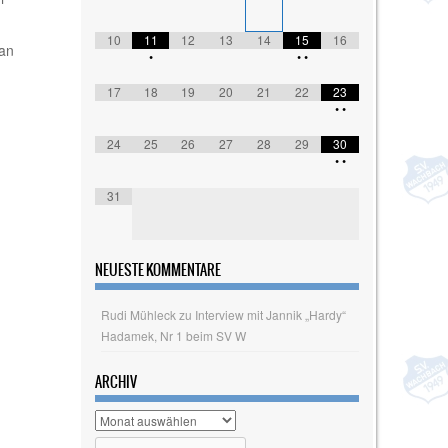
m
10
11
12
13
14
15
16
ian
•
•
•
17
18
19
20
21
22
23
•
•
24
25
26
27
28
29
30
•
•
31
NEUESTE KOMMENTARE
Rudi Mühleck
zu
Interview mit Jannik „Hardy“
Hadamek, Nr 1 beim SV W
ARCHIV
Archiv
Search