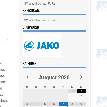
SV Wachbach auf FuPa
KREISLIGA B7
SV Wachbach auf FuPa
SPONSOREN
 (93.)
hr
KALENDER
 nach
ipp
August
2026
durch
M
D
M
D
F
S
S
ng
1
2
bach
•
chen.
3
4
5
6
8
9
7
r