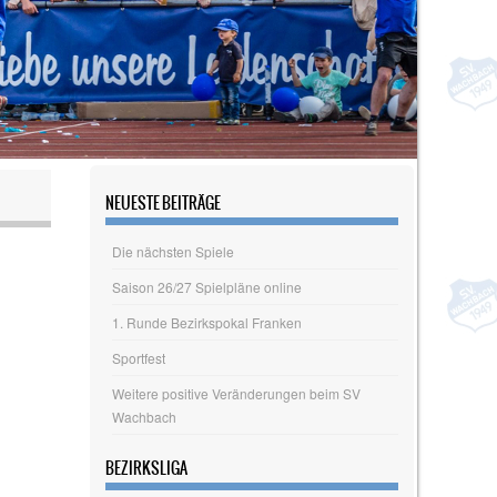
NEUESTE BEITRÄGE
Die nächsten Spiele
Saison 26/27 Spielpläne online
1. Runde Bezirkspokal Franken
Sportfest
Weitere positive Veränderungen beim SV
Wachbach
BEZIRKSLIGA