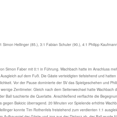
1 Simon Hellinger (85.), 3:1 Fabian Schuler (90.), 4:1 Philipp Kaufmann
 von Simon Faber mit 0:1 in Führung. Wachbach hatte im Anschluss me
Ausgleich auf dem Fuß. Die Gäste verteidigten tiefstehend und hatten
lichkeit. Vor der Pause dominierte der SV das Spielgeschehen und Phil
um wenige Zentimeter. Gleich nach dem Seitenwechsel hatte Wachbach 
der Ball tuschierte die Querlatte. Anschließend verflachte die Begegnu
ins gegen Bakicic überragend. 20 Minuten vor Spielende erhöhte Wach
ellinger konnte Tim Rothenfels freistehend zum verdienten 1:1 ausglei
im Aufbauspiel der Gäste und zog aus der Distanz ab, der Ball wurde fü