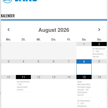
KALENDER
August
2026
Mo.
Di.
Mi.
Do.
Fr.
Sa.
So.
1
2
SV Wachbach
2 - TSV
Schrozberg
Herren
3
4
5
6
7
9
8
10
11
12
13
14
15
16
SV Wachbach
SGM
- TSV
Bieringen/Berl
Assamstadt
ichingen/Jagst
Herren
hausen - SV
Wachbach
Herren
SV Wachbach
2 - TSV
Waldbach