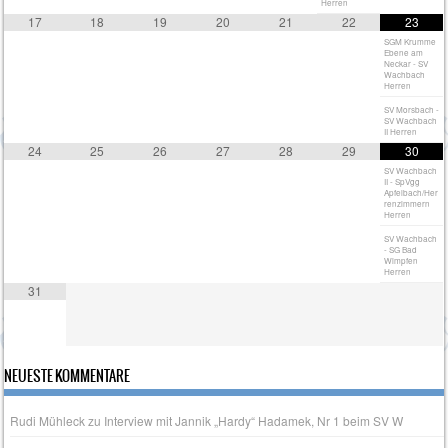
Herren
17
18
19
20
21
22
23
SGM Krumme
Ebene am
Neckar - SV
Wachbach
Herren
SV Morsbach -
SV Wachbach
II Herren
24
25
26
27
28
29
30
SV Wachbach
II - SpVgg
Apfelbach/Her
renzimmern
Herren
SV Wachbach
- SG Bad
Wimpfen
Herren
31
NEUESTE KOMMENTARE
Rudi Mühleck
zu
Interview mit Jannik „Hardy“ Hadamek, Nr 1 beim SV W