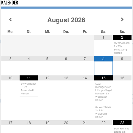
KALENDER
August
2026
Mo.
Di.
Mi.
Do.
Fr.
Sa.
So.
1
2
SV Wachbach
2 - TSV
Schrozberg
Herren
3
4
5
6
7
9
8
10
11
12
13
14
15
16
SV Wachbach
SGM
- TSV
Bieringen/Berl
Assamstadt
ichingen/Jagst
Herren
hausen - SV
Wachbach
Herren
SV Wachbach
2 - TSV
Waldbach
Herren
17
18
19
20
21
22
23
SGM Krumme
Ebene am