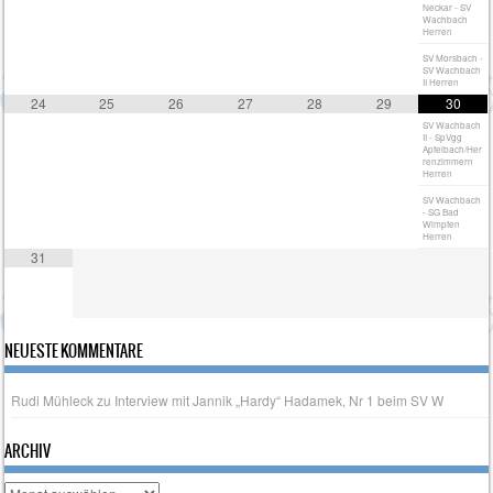
Neckar - SV
Wachbach
Herren
SV Morsbach -
SV Wachbach
II Herren
24
25
26
27
28
29
30
SV Wachbach
II - SpVgg
Apfelbach/Her
renzimmern
Herren
SV Wachbach
- SG Bad
Wimpfen
Herren
31
NEUESTE KOMMENTARE
Rudi Mühleck
zu
Interview mit Jannik „Hardy“ Hadamek, Nr 1 beim SV W
ARCHIV
Archiv