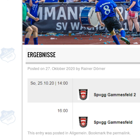
ERGEBNISSE
Posted on
27. Oktober 2020
by
Rainer Dörner
This entry was posted in
Allgemein
. Bookmark the
permalink
.