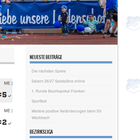
NEUESTE BEITRÄGE
Die nächsten Spiele
Saison 26/27 Spielpläne online
1. Runde Bezirkspokal Franken
Sportfest
Weitere positive Veränderungen beim SV
Wachbach
BEZIRKSLIGA