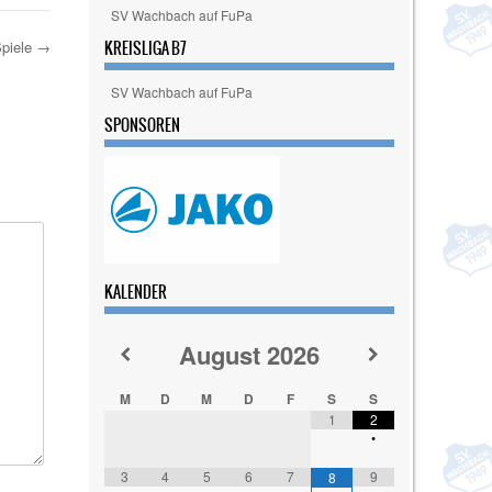
SV Wachbach auf FuPa
Spiele
→
KREISLIGA B7
SV Wachbach auf FuPa
SPONSOREN
KALENDER
August
2026
M
D
M
D
F
S
S
1
2
•
3
4
5
6
7
9
8