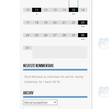
10
11
12
13
14
15
16
•
•
•
17
18
19
20
21
22
23
•
•
24
25
26
27
28
29
30
•
•
31
NEUESTE KOMMENTARE
Rudi Mühleck
zu
Interview mit Jannik „Hardy“
Hadamek, Nr 1 beim SV W
ARCHIV
Archiv
Search