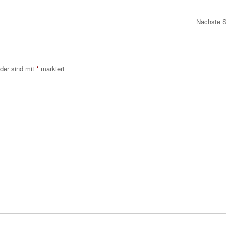
Nächste 
lder sind mit
*
markiert