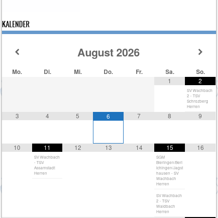
KALENDER
August
2026
Mo.
Di.
Mi.
Do.
Fr.
Sa.
So.
1
2
SV Wachbach
2 - TSV
Schrozberg
Herren
3
4
5
7
8
9
6
10
11
12
13
14
15
16
SV Wachbach
SGM
- TSV
Bieringen/Berl
Assamstadt
ichingen/Jagst
Herren
hausen - SV
Wachbach
Herren
SV Wachbach
2 - TSV
Waldbach
Herren