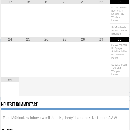
17
18
19
20
21
22
23
SGM Krumme
Ebene am
Neckar - SV
Wachbach
Herren
SV Morsbach -
SV Wachbach
II Herren
24
25
26
27
28
29
30
SV Wachbach
II - SpVgg
Apfelbach/Her
renzimmern
Herren
SV Wachbach
- SG Bad
Wimpfen
Herren
31
NEUESTE KOMMENTARE
Rudi Mühleck
zu
Interview mit Jannik „Hardy“ Hadamek, Nr 1 beim SV W