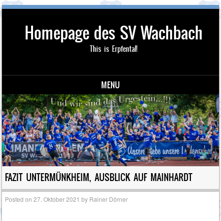
Homepage des SV Wachbach
This is Erpfental!
MENU
Skip to content
FAZIT UNTERMÜNKHEIM, AUSBLICK AUF MAINHARDT
Posted on
27. Oktober 2021
by
Rainer Dörner