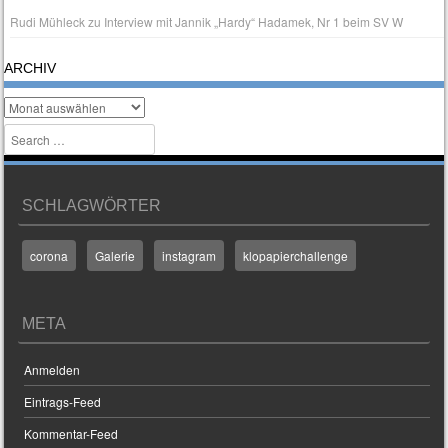
Rudi Mühleck
zu
Interview mit Jannik „Hardy“ Hadamek, Nr 1 beim SV W
ARCHIV
Archiv
Search
SCHLAGWÖRTER
corona
Galerie
instagram
klopapierchallenge
META
Anmelden
Eintrags-Feed
Kommentar-Feed