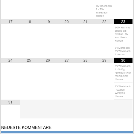
SV Wachbach
2 - TSV
Waldbach
Herren
17
18
19
20
21
22
23
SGM Krumme
Ebene am
Neckar - SV
Wachbach
Herren
SV Morsbach -
SV Wachbach
II Herren
24
25
26
27
28
29
30
SV Wachbach
II - SpVgg
Apfelbach/Her
renzimmern
Herren
SV Wachbach
- SG Bad
Wimpfen
Herren
31
NEUESTE KOMMENTARE