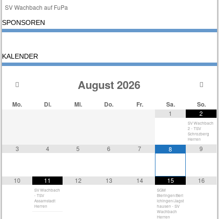
SV Wachbach auf FuPa
SPONSOREN
KALENDER
August
2026
Mo.
Di.
Mi.
Do.
Fr.
Sa.
So.
1
2
SV Wachbach
2 - TSV
Schrozberg
Herren
3
4
5
6
7
9
8
10
11
12
13
14
15
16
SV Wachbach
SGM
- TSV
Bieringen/Berl
Assamstadt
ichingen/Jagst
Herren
hausen - SV
Wachbach
Herren