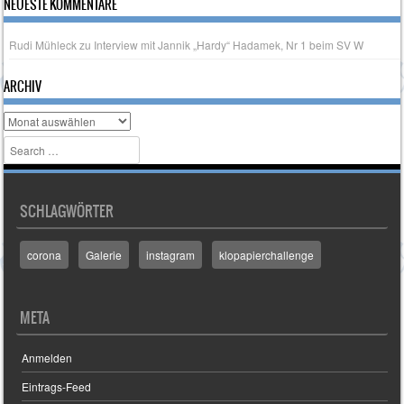
NEUESTE KOMMENTARE
Rudi Mühleck
zu
Interview mit Jannik „Hardy“ Hadamek, Nr 1 beim SV W
ARCHIV
Archiv
Search
SCHLAGWÖRTER
corona
Galerie
instagram
klopapierchallenge
META
Anmelden
Eintrags-Feed