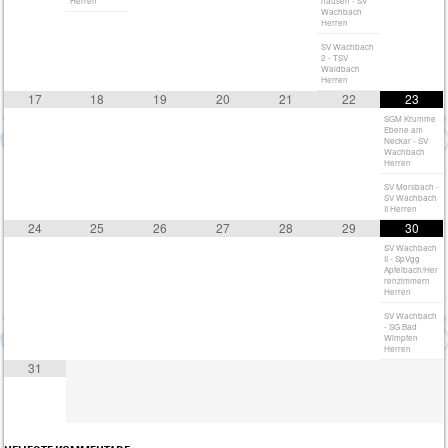
Herren
hausen - SV
Wachbach
Herren
SV Wachbach
2 - TSV
Waldbach
Herren
17
18
19
20
21
22
23
SGM Krumme
Ebene am
Neckar - SV
Wachbach
Herren
SV Morsbach -
SV Wachbach
II Herren
24
25
26
27
28
29
30
SV Wachbach
II - SpVgg
Apfelbach/Her
renzimmern
Herren
SV Wachbach
- SG Bad
Wimpfen
Herren
31