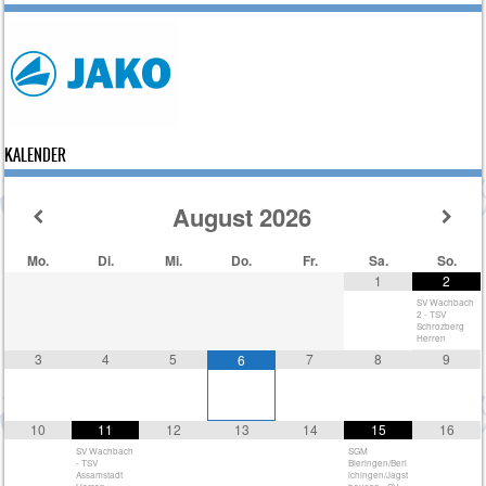
KALENDER
August
2026
Mo.
Di.
Mi.
Do.
Fr.
Sa.
So.
1
2
SV Wachbach
2 - TSV
Schrozberg
Herren
3
4
5
7
8
9
6
10
11
12
13
14
15
16
SV Wachbach
SGM
- TSV
Bieringen/Berl
Assamstadt
ichingen/Jagst