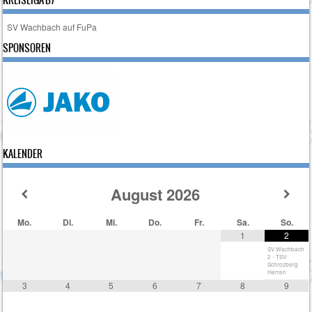
SV Wachbach auf FuPa
SPONSOREN
KALENDER
August
2026
Mo.
Di.
Mi.
Do.
Fr.
Sa.
So.
1
2
SV Wachbach
2 - TSV
Schrozberg
Herren
3
4
5
6
7
8
9