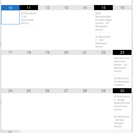
11
12
13
14
15
16
10
SV Wachbach
SGM
- TSV
Bieringen/Berl
Assamstadt
ichingen/Jagst
Herren
hausen - SV
Wachbach
Herren
SV Wachbach
2 - TSV
Waldbach
Herren
17
18
19
20
21
22
23
SGM Krumme
Ebene am
Neckar - SV
Wachbach
Herren
SV Morsbach -
SV Wachbach
II Herren
24
25
26
27
28
29
30
SV Wachbach
II - SpVgg
Apfelbach/Her
renzimmern
Herren
SV Wachbach
- SG Bad
Wimpfen
Herren
31