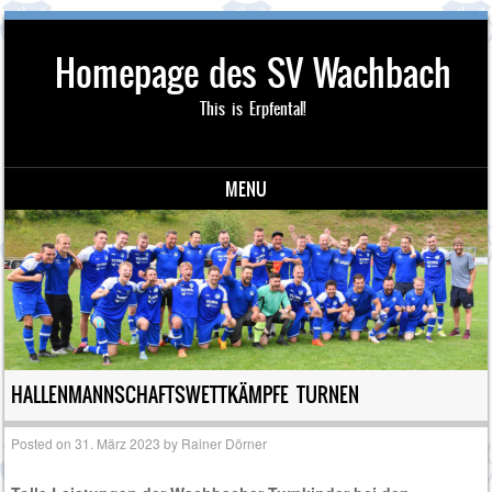
Homepage des SV Wachbach
This is Erpfental!
MENU
Skip to content
HALLENMANNSCHAFTSWETTKÄMPFE TURNEN
Posted on
31. März 2023
by
Rainer Dörner