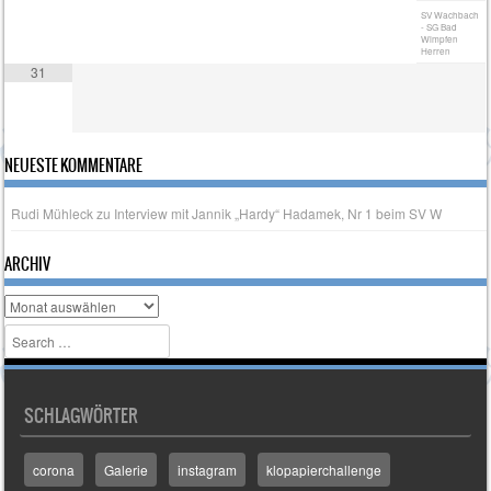
SV Wachbach
- SG Bad
Wimpfen
Herren
31
NEUESTE KOMMENTARE
Rudi Mühleck
zu
Interview mit Jannik „Hardy“ Hadamek, Nr 1 beim SV W
ARCHIV
Archiv
Search
SCHLAGWÖRTER
corona
Galerie
instagram
klopapierchallenge