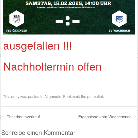
ausgefallen !!!
Nachholtermin offen
This entry was posted in
Allgemein
. Bookmark the
permalink
.
←
Christbaumverkauf
Ergebnisse vom Wochenende
→
Post navigation
Schreibe einen Kommentar