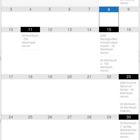
Herren
3
4
5
6
7
9
8
10
11
12
13
14
15
16
SV Wachbach
SGM
- TSV
Bieringen/Berl
Assamstadt
ichingen/Jagst
Herren
hausen - SV
Wachbach
Herren
SV Wachbach
2 - TSV
Waldbach
Herren
17
18
19
20
21
22
23
SGM Krumme
Ebene am
Neckar - SV
Wachbach
Herren
SV Morsbach -
SV Wachbach
II Herren
24
25
26
27
28
29
30
SV Wachbach
II - SpVgg
Apfelbach/Her
renzimmern
Herren