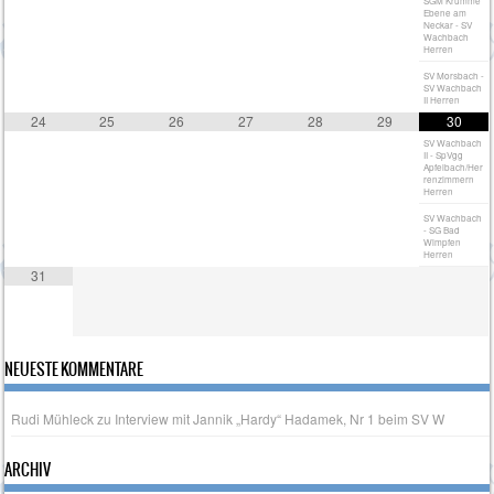
SGM Krumme
Ebene am
Neckar - SV
Wachbach
Herren
SV Morsbach -
SV Wachbach
II Herren
24
25
26
27
28
29
30
SV Wachbach
II - SpVgg
Apfelbach/Her
renzimmern
Herren
SV Wachbach
- SG Bad
Wimpfen
Herren
31
NEUESTE KOMMENTARE
Rudi Mühleck
zu
Interview mit Jannik „Hardy“ Hadamek, Nr 1 beim SV W
ARCHIV