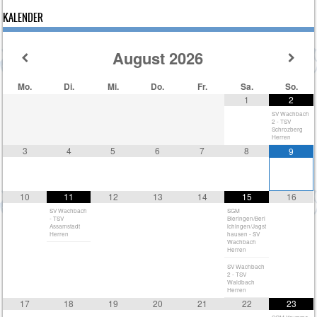
KALENDER
August
2026
Mo.
Di.
Mi.
Do.
Fr.
Sa.
So.
1
2
SV Wachbach
2 - TSV
Schrozberg
Herren
3
4
5
6
7
8
9
10
11
12
13
14
15
16
SV Wachbach
SGM
- TSV
Bieringen/Berl
Assamstadt
ichingen/Jagst
Herren
hausen - SV
Wachbach
Herren
SV Wachbach
2 - TSV
Waldbach
Herren
17
18
19
20
21
22
23