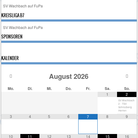
SV Wachbach auf FuPa
KREISLIGA B7
SV Wachbach auf FuPa
SPONSOREN
KALENDER
August
2026
Mo.
Di.
Mi.
Do.
Fr.
Sa.
So.
1
2
SV Wachbach
2 - TSV
Schrozberg
Herren
3
4
5
6
8
9
7
10
11
12
13
14
15
16