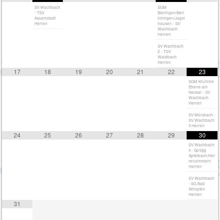
SV Wachbach
SGM
- TSV
Bieringen/Berl
Assamstadt
ichingen/Jagst
Herren
hausen - SV
Wachbach
Herren
SV Wachbach
2 - TSV
Waldbach
Herren
17
18
19
20
21
22
23
SGM Krumme
Ebene am
Neckar - SV
Wachbach
Herren
SV Morsbach -
SV Wachbach
II Herren
24
25
26
27
28
29
30
SV Wachbach
II - SpVgg
Apfelbach/Her
renzimmern
Herren
SV Wachbach
- SG Bad
Wimpfen
Herren
31