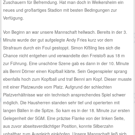
Zuschauern für Befremdung. Hat man doch in Weikersheim ein
neues und großartiges Stadion mit besten Bedingungen zur
Verfügung.
Von Beginn an war unsere Mannschaft hellwach. Bereits in der 3.
Minute wurde der gut aufgelegte Andy Fries kurz vor dem
Strafraum durch ein Foul gestoppt. Simon Kißling lies sich die
Chance nicht entgehen und verwandelte den Freistoß aus 18 m
zur Führung. Eine unschöne Szene gab es dann in der 10. Minute
als Benni Dörner einen Kopfball klärte. Sein Gegenspieler sprang
ebenfalls hoch zum Kopfball und traf Benni am Kopf. Dieser musste
mit einer Platzwunde vom Platz. Aufgrund der schlechten
Platzverhältnisse war ein technisch ansprechendes Spiel schwer
möglich. Die Hausherren standen sehr tief und operierten mit
langen Bällen in die Spitze. So kam es in der 18. Minute zur ersten
Gelegenheit der SGM. Eine präzise Flanke von der linken Seite,
aus zuvor abseitsverdächtiger Position, konnte Silberzahn
unhaltbar zum Ausgleich einköpfen. Unsere Mannschaft ließ sich