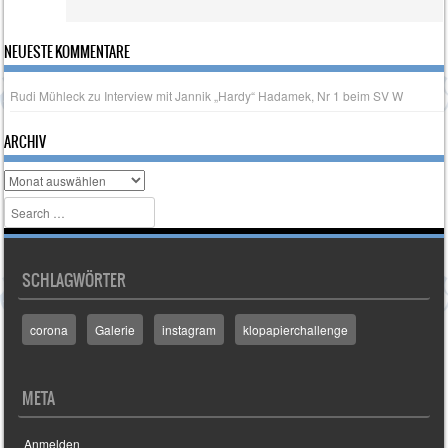
NEUESTE KOMMENTARE
Rudi Mühleck
zu
Interview mit Jannik „Hardy“ Hadamek, Nr 1 beim SV W
ARCHIV
Archiv
Search
SCHLAGWÖRTER
corona
Galerie
instagram
klopapierchallenge
META
Anmelden