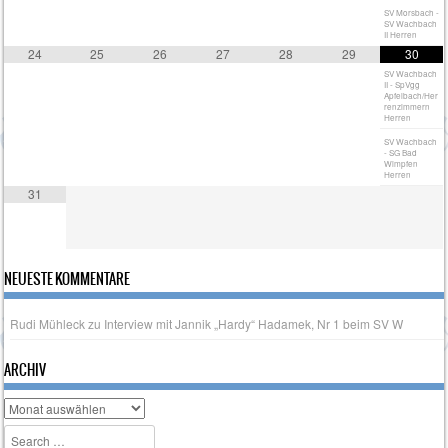
SV Morsbach -
SV Wachbach
II Herren
24
25
26
27
28
29
30
SV Wachbach
II - SpVgg
Apfelbach/Her
renzimmern
Herren
SV Wachbach
- SG Bad
Wimpfen
Herren
31
NEUESTE KOMMENTARE
Rudi Mühleck
zu
Interview mit Jannik „Hardy“ Hadamek, Nr 1 beim SV W
ARCHIV
Archiv
Search