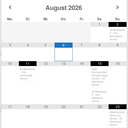
August
2026
Mo.
Di.
Mi.
Do.
Fr.
Sa.
So.
1
2
SV Wachbach
2 - TSV
Schrozberg
Herren
3
4
5
7
8
9
6
10
11
12
13
14
15
16
SV Wachbach
SGM
- TSV
Bieringen/Berl
Assamstadt
ichingen/Jagst
Herren
hausen - SV
Wachbach
Herren
SV Wachbach
2 - TSV
Waldbach
Herren
17
18
19
20
21
22
23
SGM Krumme
Ebene am
Neckar - SV
Wachbach
Herren