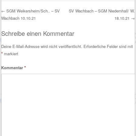
←
SGM Weikersheim/Sch.. – SV
SV Wachbach – SGM Niedernhall/ W.
Wachbach 10.10.21
18.10.21
→
Post navigation
Schreibe einen Kommentar
Deine E-Mail-Adresse wird nicht veröffentlicht.
Erforderliche Felder sind mit
*
markiert
Kommentar
*