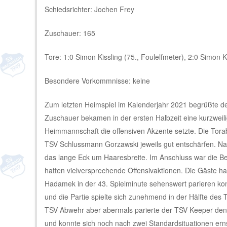
Schiedsrichter: Jochen Frey
Zuschauer: 165
Tore: 1:0 Simon Kissling (75., Foulelfmeter), 2:0 Simon Ki
Besondere Vorkommnisse: keine
Zum letzten Heimspiel im Kalenderjahr 2021 begrüßte d
Zuschauer bekamen in der ersten Halbzeit eine kurzweil
Heimmannschaft die offensiven Akzente setzte. Die Tora
TSV Schlussmann Gorzawski jeweils gut entschärfen. Nac
das lange Eck um Haaresbreite. Im Anschluss war die B
hatten vielversprechende Offensivaktionen. Die Gäste h
Hadamek in der 43. Spielminute sehenswert parieren ko
und die Partie spielte sich zunehmend in der Hälfte des 
TSV Abwehr aber abermals parierte der TSV Keeper den T
und konnte sich noch nach zwei Standardsituationen erns