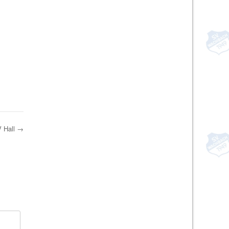
V Hall
→