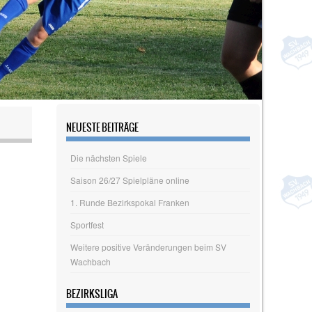
NEUESTE BEITRÄGE
Die nächsten Spiele
Saison 26/27 Spielpläne online
1. Runde Bezirkspokal Franken
Sportfest
Weitere positive Veränderungen beim SV
Wachbach
BEZIRKSLIGA