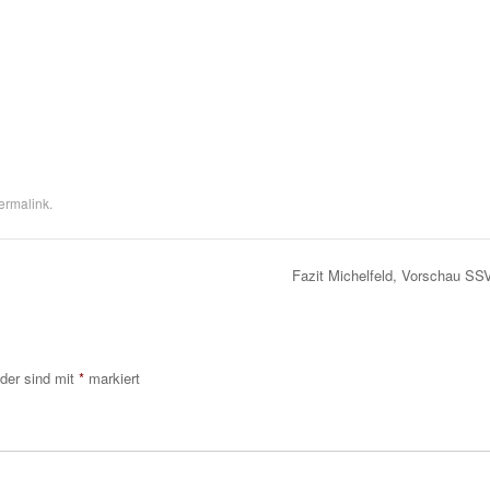
ermalink
.
Fazit Michelfeld, Vorschau SS
lder sind mit
*
markiert