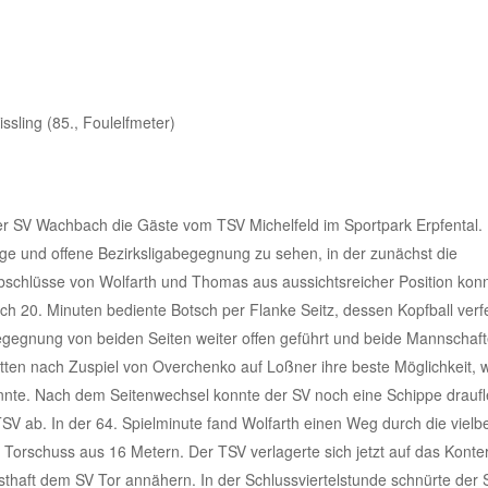
ssling (85., Foulelfmeter)
er SV Wachbach die Gäste vom TSV Michelfeld im Sportpark Erpfental. 
ige und offene Bezirksligabegegnung zu sehen, in der zunächst die
bschlüsse von Wolfarth und Thomas aus aussichtsreicher Position kon
h 20. Minuten bediente Botsch per Flanke Seitz, dessen Kopfball verf
egegnung von beiden Seiten weiter offen geführt und beide Mannschaf
atten nach Zuspiel von Overchenko auf Loßner ihre beste Möglichkeit, 
nnte. Nach dem Seitenwechsel konnte der SV noch eine Schippe drauf
TSV ab. In der 64. Spielminute fand Wolfarth einen Weg durch die vielb
orschuss aus 16 Metern. Der TSV verlagerte sich jetzt auf das Konter
thaft dem SV Tor annähern. In der Schlussviertelstunde schnürte der 