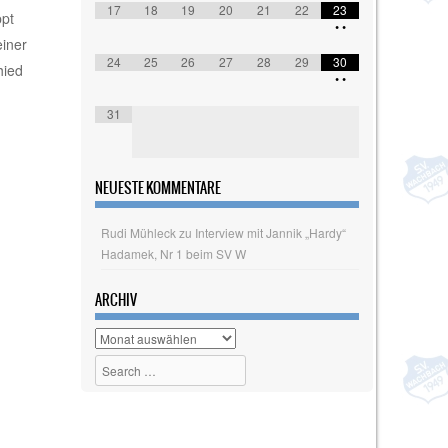
17
18
19
20
21
22
23
ppt
•
•
einer
24
25
26
27
28
29
30
hied
•
•
31
NEUESTE KOMMENTARE
Rudi Mühleck
zu
Interview mit Jannik „Hardy“
Hadamek, Nr 1 beim SV W
ARCHIV
Archiv
Search