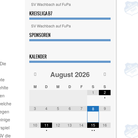
SV Wachbach auf FuPa
KREISLIGA B7
SV Wachbach auf FuPa
SPONSOREN
KALENDER
Die
August
2026
nte
M
D
M
D
F
S
S
ehlte
1
2
ten
•
welche
3
4
5
6
7
9
8
legen
einige
10
11
12
13
14
15
16
spiel
•
•
•
SV die